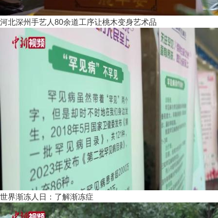
河北深州手艺人80余道工序让桃木变身艺术品
世界渐冻人日：了解渐冻症