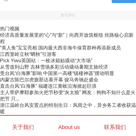
暂无评论
热门视频
经济高质量发展里的“心”与“新”｜向西开放筑枢纽 丝路核心启新
程
“美人鱼”宝宝亮相 国内最大西非海牛保育群种再添新成员
江西篁岭立秋“晒秋”引游客
Pick Yiwu英国站：一枚冰箱贴撬动“大市场”
从雪道到山野 吉林雪场多彩活动撬动暑期文旅经济
受台风“白海豚”影响 中国第一高楼“镇楼神器”摆动明显
内蒙古陈巴尔虎旗那达慕开幕 骏马奔驰赴盛会
直击台风“白海豚” 福建连江黄岐沿海掀起巨浪
主人带萨摩耶参加火把节秒变“灰太狼” 网友：狗狗不知什么是火
把节 只...
浙江温岭台风安置点的特别生日：风雨之中，异乡务工者收获温
暖
关于我们
About us
联系我们