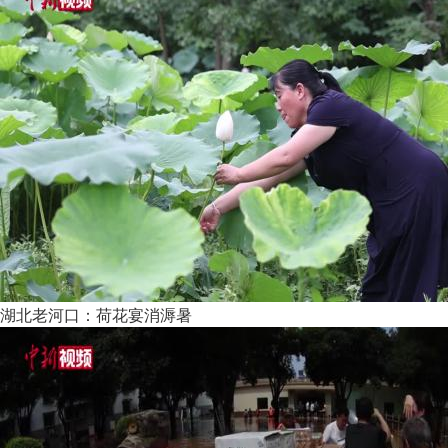
湖北老河口：荷花宴消溽暑