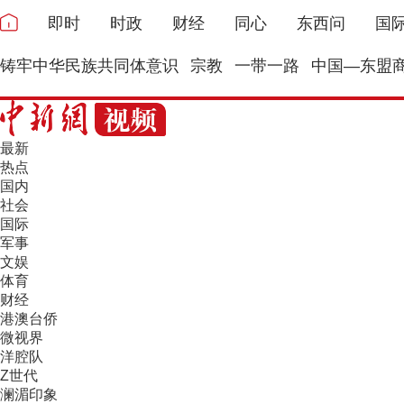
即时
时政
财经
同心
东西问
国
铸牢中华民族共同体意识
宗教
一带一路
中国—东盟
最新
热点
国内
社会
国际
军事
文娱
体育
财经
港澳台侨
微视界
洋腔队
Z世代
澜湄印象