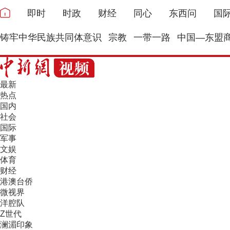
即时
时政
财经
同心
东西问
国
铸牢中华民族共同体意识
宗教
一带一路
中国—东盟
最新
热点
国内
社会
国际
军事
文娱
体育
财经
港澳台侨
微视界
洋腔队
Z世代
澜湄印象