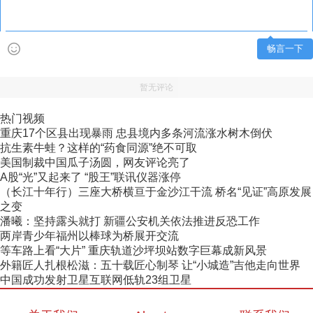
畅言一下
暂无评论
热门视频
重庆17个区县出现暴雨 忠县境内多条河流涨水树木倒伏
抗生素牛蛙？这样的“药食同源”绝不可取
美国制裁中国瓜子汤圆，网友评论亮了
A股“光”又起来了 “股王”联讯仪器涨停
（长江十年行）三座大桥横亘于金沙江干流 桥名“见证”高原发展
之变
潘曦：坚持露头就打 新疆公安机关依法推进反恐工作
两岸青少年福州以棒球为桥展开交流
等车路上看“大片” 重庆轨道沙坪坝站数字巨幕成新风景
外籍匠人扎根松滋：五十载匠心制琴 让“小城造”吉他走向世界
中国成功发射卫星互联网低轨23组卫星