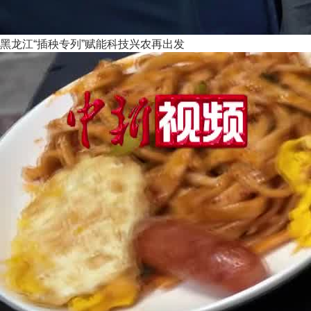
黑龙江“插秧专列”赋能科技兴农再出发