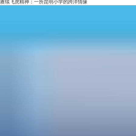
赓续飞虎精神：一所昆明小学的跨洋情缘