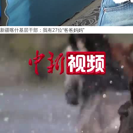
新疆喀什基层干部：我有27位“爸爸妈妈”