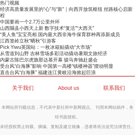
热门视频
经济高质量发展里的“心”与“新”｜向西开放筑枢纽 丝路核心启新
程
中国要画一个2.7万公里外环
山西隰县小西天上新 数字技术“复活”“大西天”
“美人鱼”宝宝亮相 国内最大西非海牛保育群种再添新成员
江西篁岭立秋“晒秋”引游客
Pick Yiwu英国站：一枚冰箱贴撬动“大市场”
从雪道到山野 吉林雪场多彩活动撬动暑期文旅经济
内蒙古陈巴尔虎旗那达慕开幕 骏马奔驰赴盛会
受台风“白海豚”影响 中国第一高楼“镇楼神器”摆动明显
直击台风“白海豚” 福建连江黄岐沿海掀起巨浪
关于我们
About us
联系我们
本网站所刊载信息，不代表中新社和中新网观点。 刊用本网站稿件，务
经书面授权。
未经授权禁止转载、摘编、复制及建立镜像，违者将依法追究法律责任。