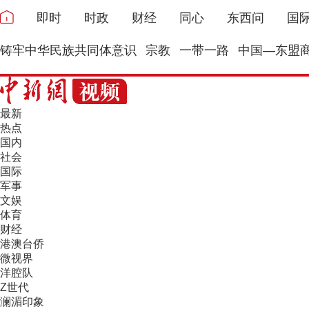
即时
时政
财经
同心
东西问
国
铸牢中华民族共同体意识
宗教
一带一路
中国—东盟
最新
热点
国内
社会
国际
军事
文娱
体育
财经
港澳台侨
微视界
洋腔队
Z世代
澜湄印象