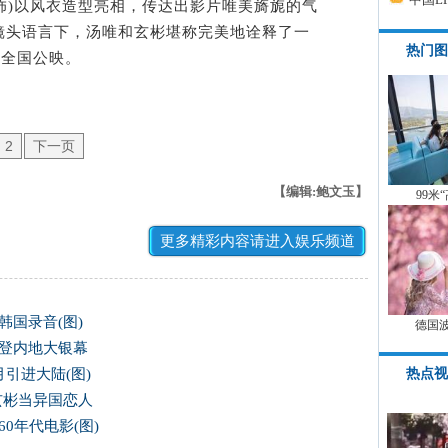
彬饰)以风衣造型亮相，传达出影片唯美旖旎的气
镜头语言下，汤唯和玄彬堪称完美地诠释了一
热门图
日全国公映。
2
下一页
【编辑:鲍文玉】
99米
更多精彩内容请进入娱乐频道
韩国录音(图)
德国
将登内地大银幕
热点视
引进大陆(图)
玄彬当异国恋人
0年代电影(图)