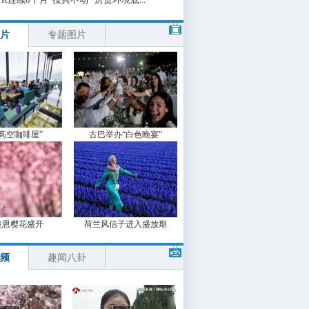
片
专题图片
“高空咖啡屋”
古巴举办“白色晚宴”
波恩樱花盛开
荷兰风信子进入盛放期
频
趣闻八卦