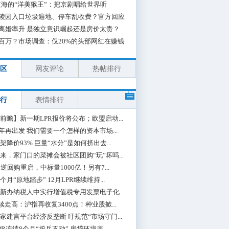
海的“洋美猴王”：把京剧唱给世界听
陵园入口垃圾遍地、停车乱收费？官方回应
离婚率升 是独立意识崛起还是房价太贵？
百万？市场调查：仅20%的头部网红在赚钱
区
网友评论
热帖排行
行
表情排行
前瞻】新一期LPR报价将公布；欧盟启动...
0年再出发 我们需要一个怎样的资本市场...
架降价93% 巨量“水分”是如何挤出去...
来，家门口的菜摊会被社区团购“玩”坏吗...
期逆回购重启，中标量1000亿！另有7...
个月“原地踏步” 12月LPR继续维持...
新办纳税人中实行增值税专用发票电子化
续走高：沪指再收复3400点！种业股掀...
家建言平台经济反垄断 吁规范“市场守门...
PR连续8个月“按兵不动” 房贷环境底...