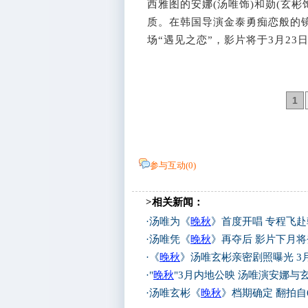
西雅图的安娜(汤唯饰)和勋(玄
质。在韩国导演金泰勇痴恋般的
场“遇见之恋”，影片将于3月23
1
参与互动(
0
)
>相关新闻：
·
汤唯为《
晚秋
》首度开唱 专程飞赴
·
汤唯凭《
晚秋
》再夺后 影片下月
·
《
晚秋
》汤唯玄彬亲密剧照曝光 3月
·
"
晚秋
"3月内地公映 汤唯演安娜与
·
汤唯玄彬《
晚秋
》档期确定 翻拍自6