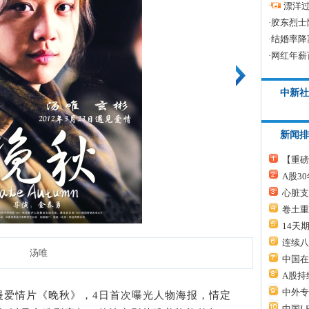
·
漂洋过
·
胶东烈士
·
结婚率降
·
网红年薪
中新社
新闻排
【重磅
A股3
心脏支
卷土重
14天
连续八
汤唯
中国在
A股持
中外专
爱情片《晚秋》，4日首次曝光人物海报，情定
中国L