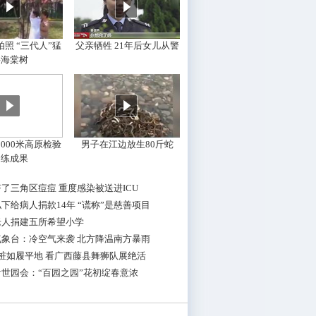
照 “三代人”猛
父亲牺牲 21年后女儿从警
摇海棠树
000米高原检验
男子在江边放生80斤蛇
训练成果
了三角区痘痘 重度感染被送进ICU
下给病人捐款14年 “谎称”是慈善项目
老人捐建五所希望小学
气象台：冷空气来袭 北方降温南方暴雨
桩如履平地 看广西藤县舞狮队展绝活
世园会：“百园之园”花初绽春意浓