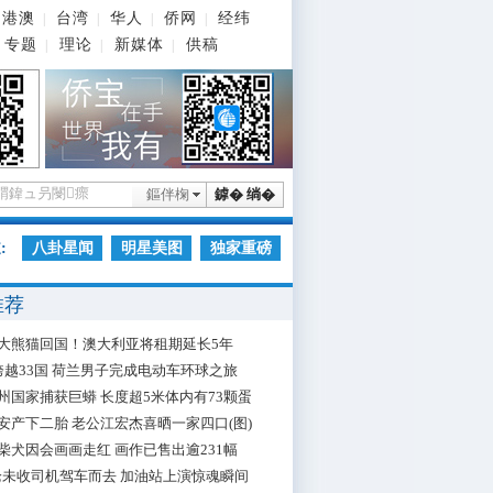
港澳
台湾
华人
侨网
经纬
|
|
|
|
专题
理论
新媒体
供稿
|
|
|
鏂伴椈
鎼� 绱�
:
八卦星闻
明星美图
独家重磅
推荐
大熊猫回国！澳大利亚将租期延长5年
跨越33国 荷兰男子完成电动车环球之旅
州国家捕获巨蟒 长度超5米体内有73颗蛋
安产下二胎 老公江宏杰喜晒一家四口(图)
柴犬因会画画走红 画作已售出逾231幅
枪未收司机驾车而去 加油站上演惊魂瞬间