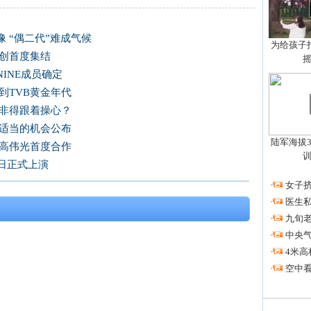
 “偶二代”难成气候
为给孩子拍
主创首度集结
INE成员确定
到TVB黄金年代
众非得跟着操心？
找适当的机会公布
陆军海拔3
、高伟光首度合作
日正式上演
·
女子挤
·
医生私
·
九旬
·
中央
·
4米高
·
空中看