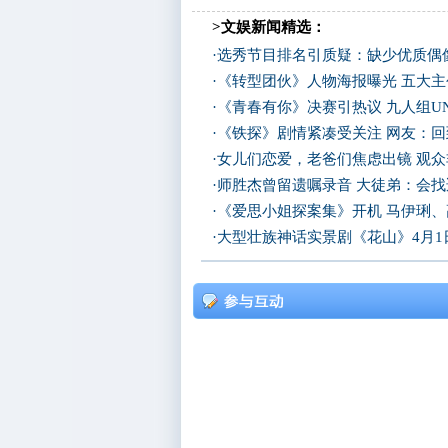
>文娱新闻精选：
·
选秀节目排名引质疑：缺少优质偶像
·
《转型团伙》人物海报曝光 五大
·
《青春有你》决赛引热议 九人组UN
·
《铁探》剧情紧凑受关注 网友：回
·
女儿们恋爱，老爸们焦虑出镜 观
·
师胜杰曾留遗嘱录音 大徒弟：会
·
《爱思小姐探案集》开机 马伊琍
·
大型壮族神话实景剧《花山》4月1