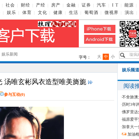
社会
财经
产经
房产
金融
证券
汽车
I T
能源
|
|
|
|
|
|
|
|
|
|
播
娱乐
体育
文化
健康
生活
葡萄酒
微视界
演出
|
|
|
|
|
|
|
|
|
→
娱乐新闻
大
中
小
字号：
娱乐频道
光 汤唯玄彬风衣造型唯美旖旎
阅读
参与互动(
0
)
·
不舍旅澳
·
历时3年
·
佛罗里达
·
福原爱平
·
加拿大一
·
加油