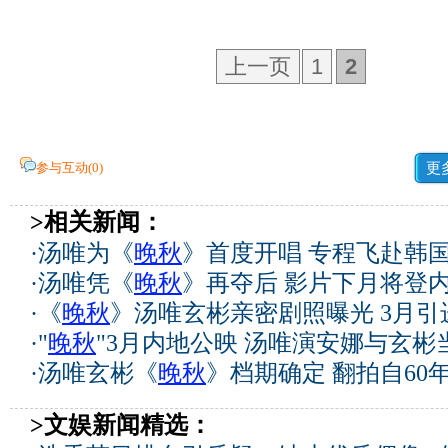
上一页
1
2
参与互动(
0
)
更
>相关新闻：
·
汤唯为《
晚秋
》首度开唱 专程飞赴韩国
·
汤唯凭《
晚秋
》再夺后 影片下月将登
·
《
晚秋
》汤唯玄彬亲密剧照曝光 3月引进
·
"
晚秋
"3月内地公映 汤唯演安娜与玄彬
·
汤唯玄彬《
晚秋
》档期确定 翻拍自60年
>文娱新闻精选：