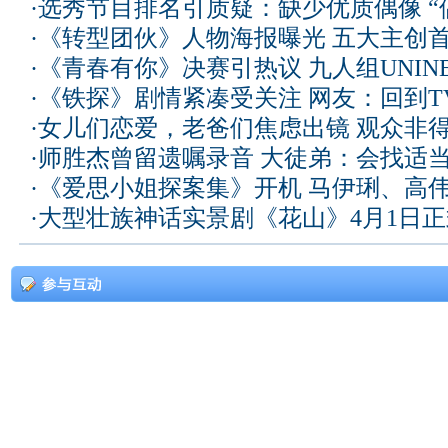
·
选秀节目排名引质疑：缺少优质偶像 “
·
《转型团伙》人物海报曝光 五大主创
·
《青春有你》决赛引热议 九人组UNIN
·
《铁探》剧情紧凑受关注 网友：回到T
·
女儿们恋爱，老爸们焦虑出镜 观众非
·
师胜杰曾留遗嘱录音 大徒弟：会找适
·
《爱思小姐探案集》开机 马伊琍、高
·
大型壮族神话实景剧《花山》4月1日