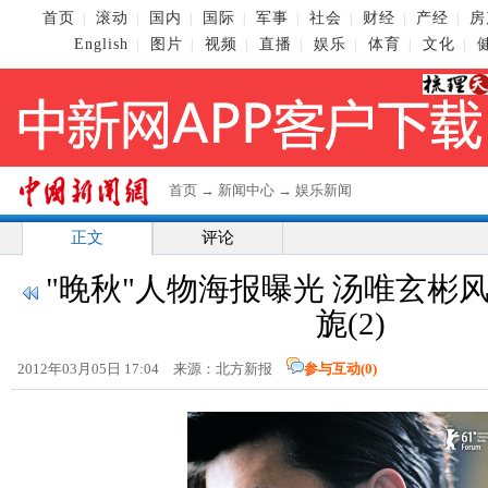
首页
滚动
国内
国际
军事
社会
财经
产经
房
|
|
|
|
|
|
|
|
English
图片
视频
直播
娱乐
体育
文化
|
|
|
|
|
|
|
首页
→
新闻中心
→
娱乐新闻
正文
评论
"晚秋"人物海报曝光 汤唯玄彬
旎(2)
2012年03月05日 17:04 来源：北方新报
参与互动(
0
)