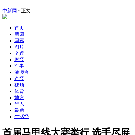
中新网
•
正文
首页
新闻
国际
图片
文娱
财经
军事
港澳台
产经
视频
体育
地方
华人
最新
生活经
首届马甲线大赛举行 选手尽展