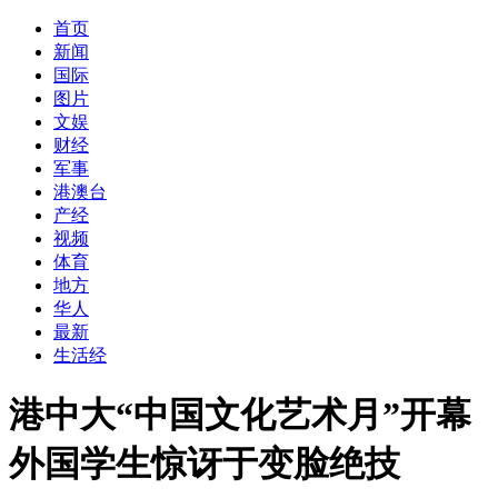
首页
新闻
国际
图片
文娱
财经
军事
港澳台
产经
视频
体育
地方
华人
最新
生活经
港中大“中国文化艺术月”开幕
外国学生惊讶于变脸绝技