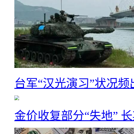
台军“汉光演习”状况频
金价收复部分“失地” 