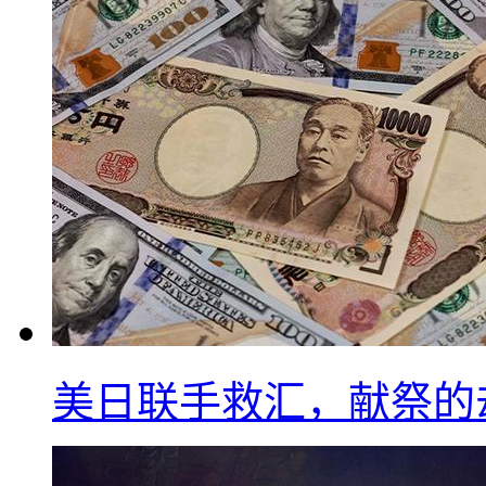
美日联手救汇，献祭的