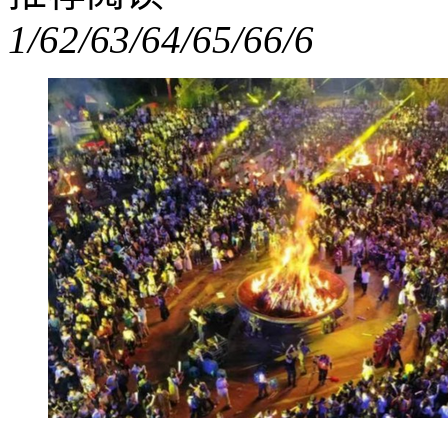
1/6
2/6
3/6
4/6
5/6
6/6