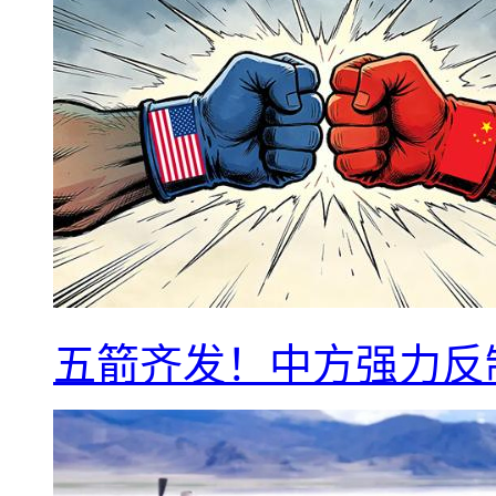
五箭齐发！中方强力反