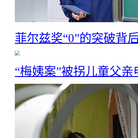
菲尔兹奖“0”的突破背
“梅姨案”被拐儿童父