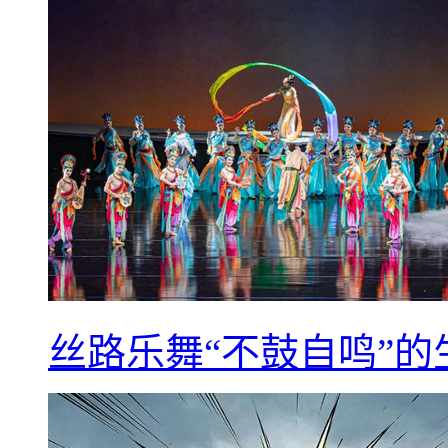
丝路乐舞“不鼓自鸣”