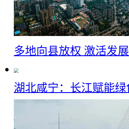
多地向县放权 激活发
湖北咸宁：长江赋能绿