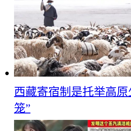
西藏寄宿制是托举高原
笼”