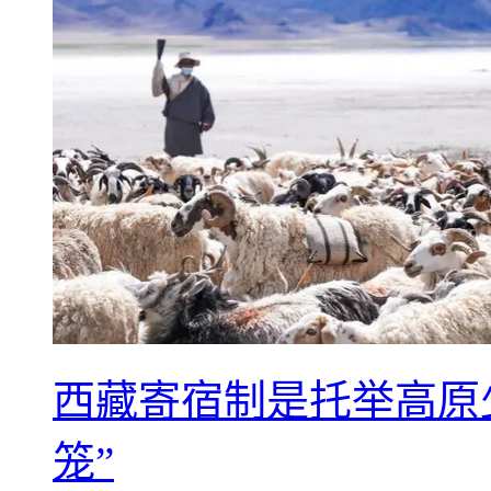
西藏寄宿制是托举高原
笼”