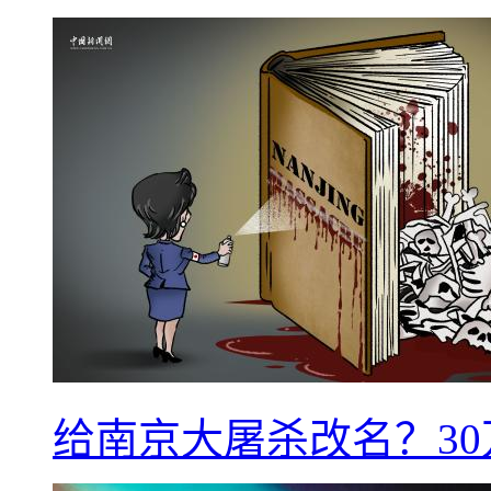
给南京大屠杀改名？3