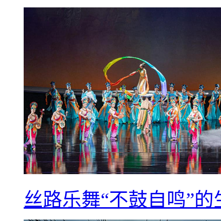
丝路乐舞“不鼓自鸣”