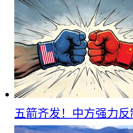
五箭齐发！中方强力反