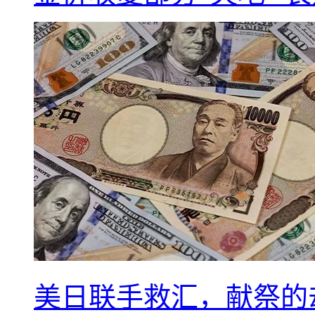
美日联手救汇，献祭的