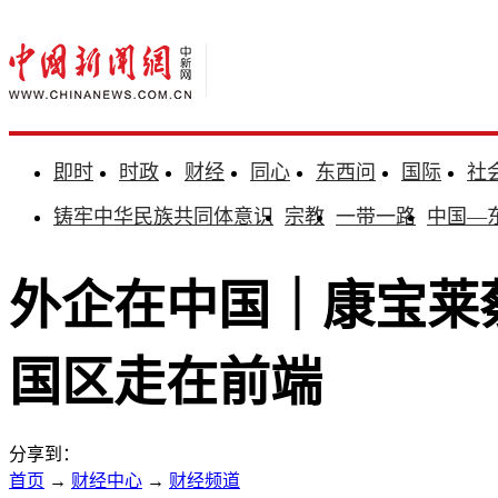
即时
时政
财经
同心
东西问
国际
社
铸牢中华民族共同体意识
宗教
一带一路
中国—
外企在中国｜康宝莱
国区走在前端
分享到：
首页
→
财经中心
→
财经频道