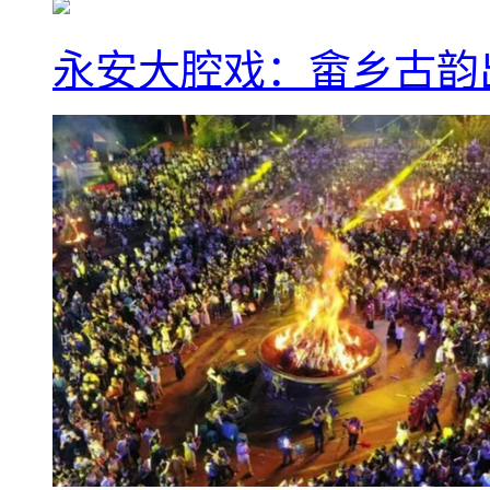
永安大腔戏：畲乡古韵