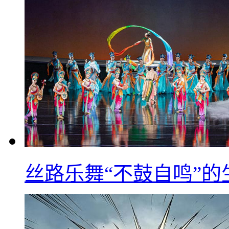
丝路乐舞“不鼓自鸣”