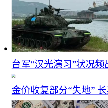
台军“汉光演习”状况频
金价收复部分“失地” 