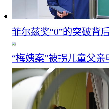
菲尔兹奖“0”的突破背
“梅姨案”被拐儿童父