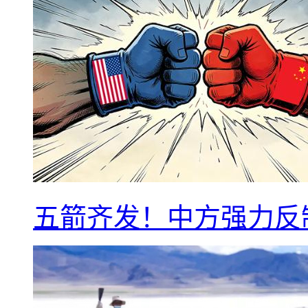
五箭齐发！中方强力反