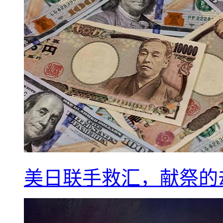
美日联手救汇，献祭的