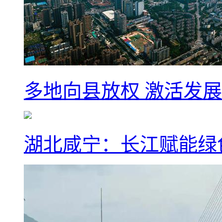
多地向县放权 激活发
湖北咸宁：长江赋能绿