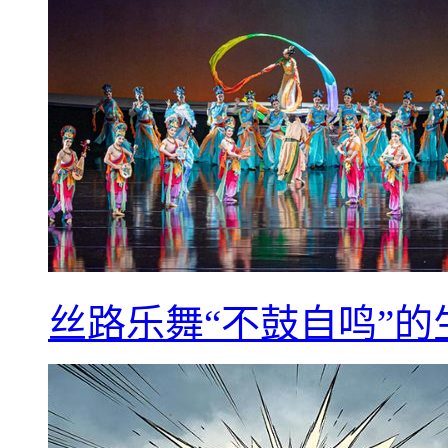
丝路乐舞“不鼓自鸣”