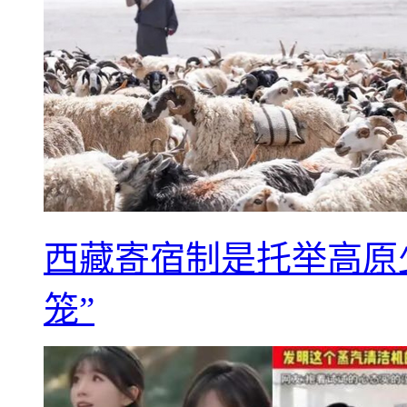
西藏寄宿制是托举高原
笼”