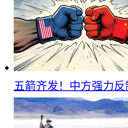
五箭齐发！中方强力反