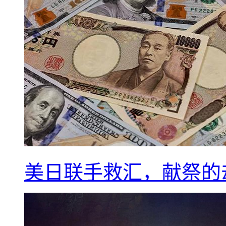
美日联手救汇，献祭的