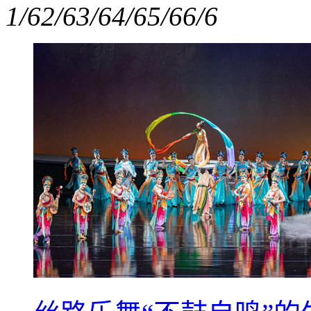
1/6
2/6
3/6
4/6
5/6
6/6