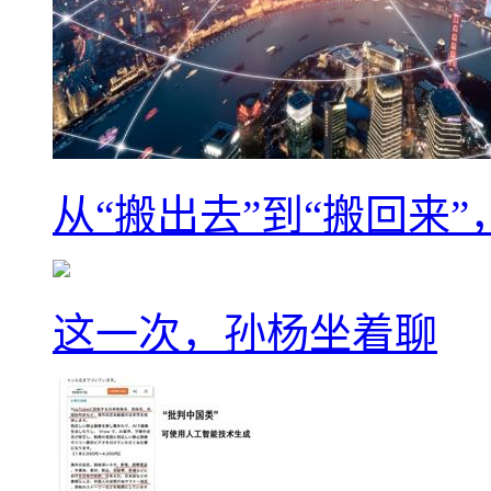
从“搬出去”到“搬回来
这一次，孙杨坐着聊