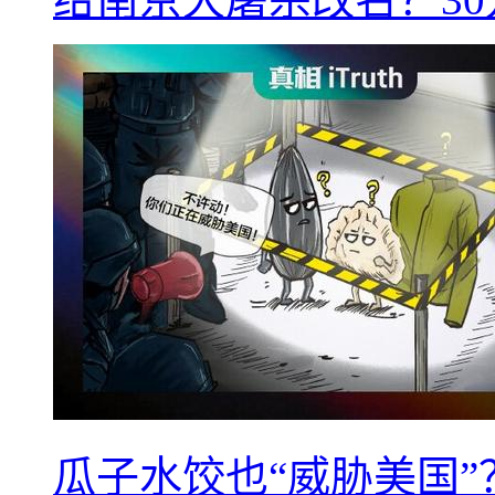
瓜子水饺也“威胁美国”