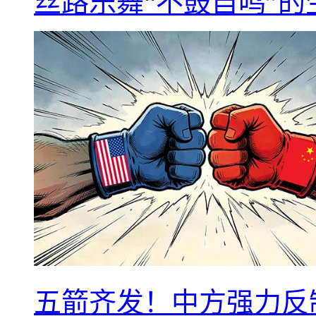
丝路乐舞“不鼓自鸣”
五箭齐发！中方强力反