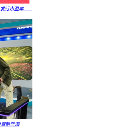
倍发行市盈率……
消费新蓝海