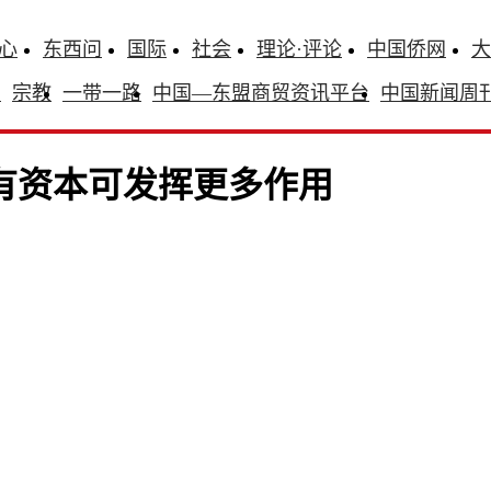
心
东西问
国际
社会
理论·评论
中国侨网
大
识
宗教
一带一路
中国—东盟商贸资讯平台
中国新闻周
有资本可发挥更多作用