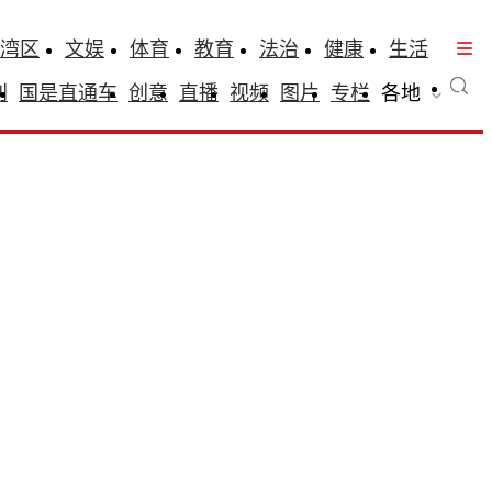
湾区
文娱
体育
教育
法治
健康
生活
刊
国是直通车
创意
直播
视频
图片
专栏
各地