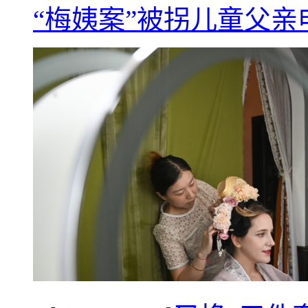
“梅姨案”被拐儿童父