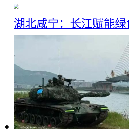
湖北咸宁：长江赋能绿