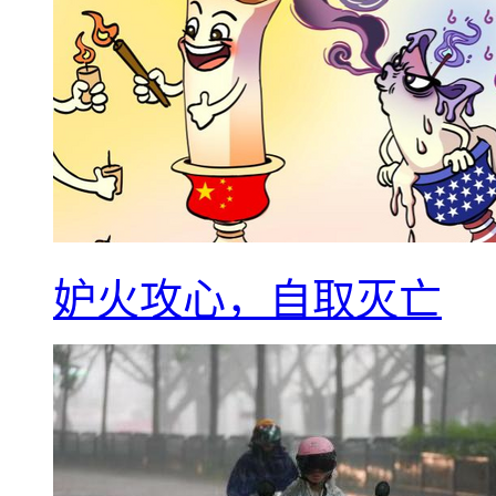
妒火攻心，自取灭亡