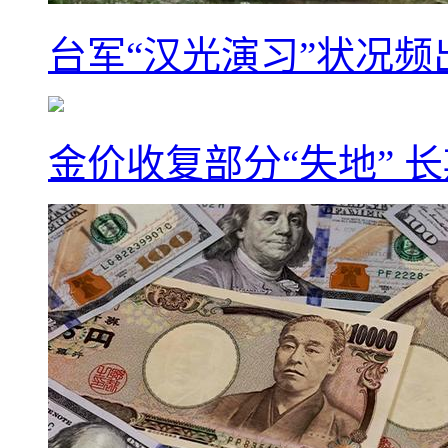
台军“汉光演习”状况频
金价收复部分“失地” 