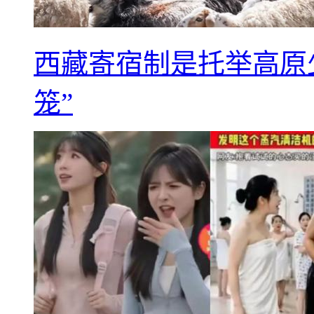
西藏寄宿制是托举高原
笼”