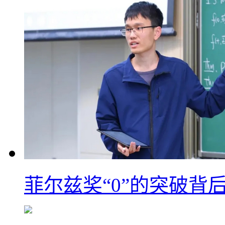
菲尔兹奖“0”的突破背