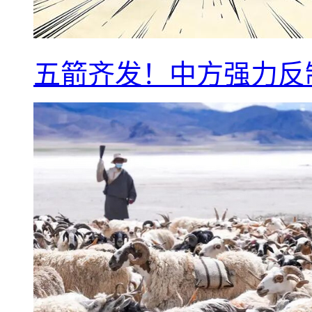
五箭齐发！中方强力反