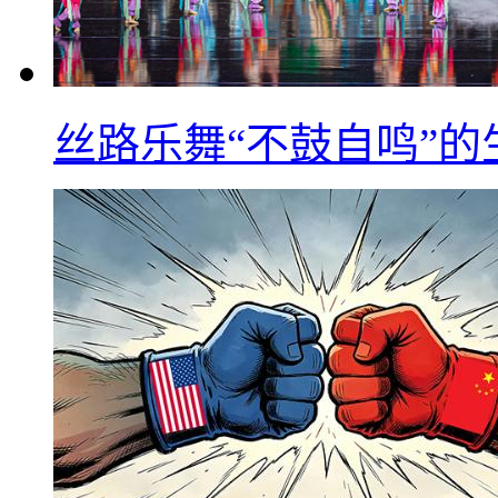
丝路乐舞“不鼓自鸣”