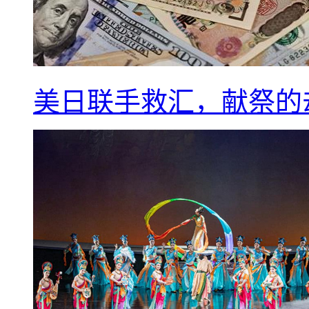
美日联手救汇，献祭的