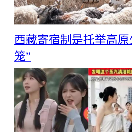
西藏寄宿制是托举高原
笼”