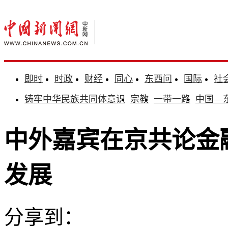
即时
时政
财经
同心
东西问
国际
社
铸牢中华民族共同体意识
宗教
一带一路
中国—
中外嘉宾在京共论金
发展
分享到：