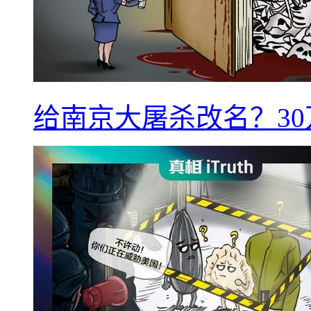
给南京大屠杀改名？3