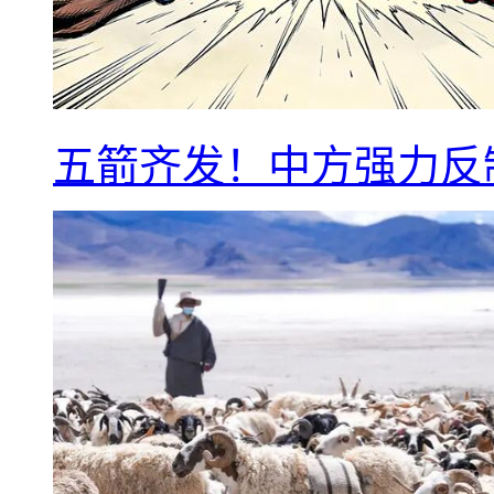
五箭齐发！中方强力反