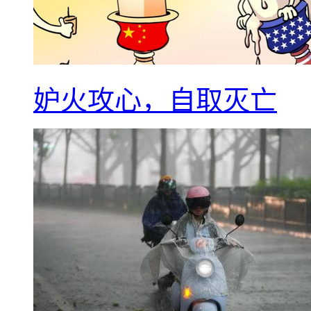
妒火攻心，自取灭亡