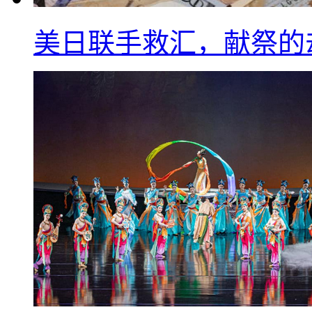
美日联手救汇，献祭的