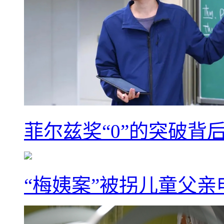
菲尔兹奖“0”的突破背
“梅姨案”被拐儿童父