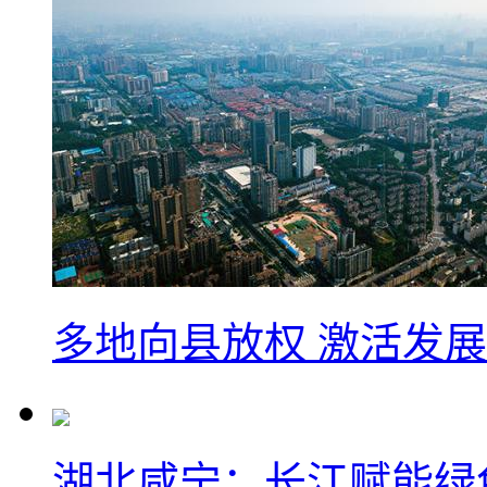
多地向县放权 激活发
湖北咸宁：长江赋能绿