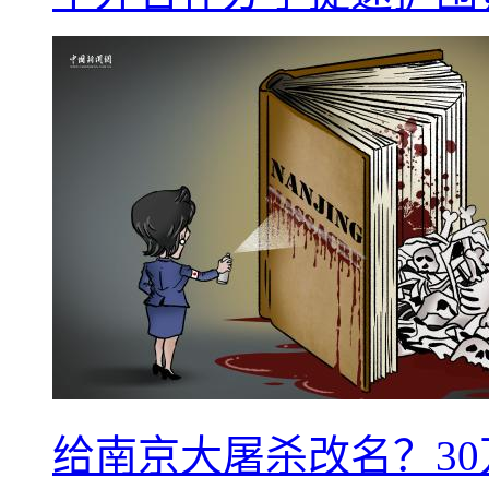
给南京大屠杀改名？3