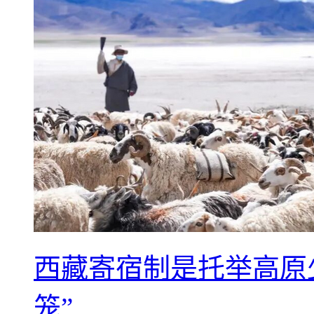
西藏寄宿制是托举高原
笼”