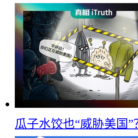
瓜子水饺也“威胁美国”