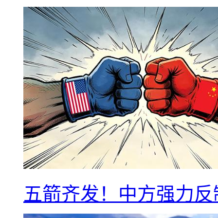
五箭齐发！中方强力反