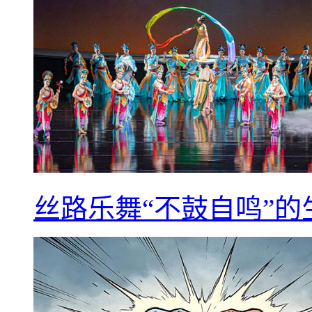
丝路乐舞“不鼓自鸣”