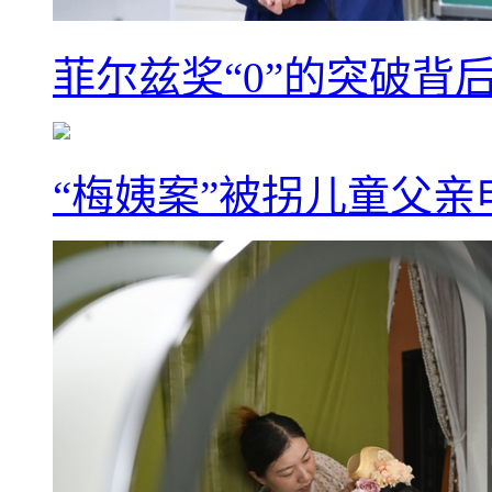
菲尔兹奖“0”的突破背
“梅姨案”被拐儿童父