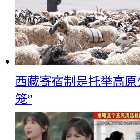
西藏寄宿制是托举高原
笼”