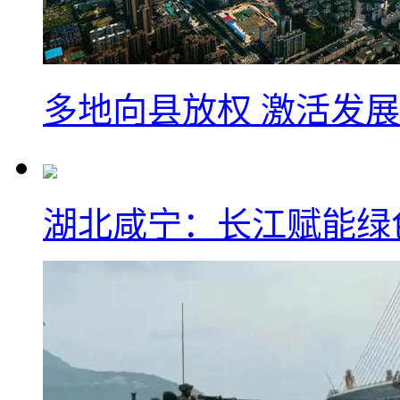
多地向县放权 激活发
湖北咸宁：长江赋能绿