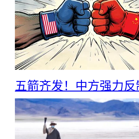
五箭齐发！中方强力反