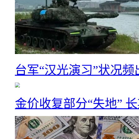
台军“汉光演习”状况频
金价收复部分“失地” 