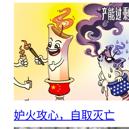
妒火攻心，自取灭亡