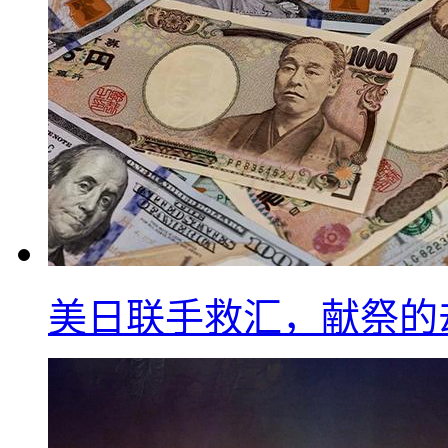
美日联手救汇，献祭的