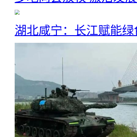
湖北咸宁：长江赋能绿