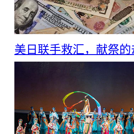
美日联手救汇，献祭的