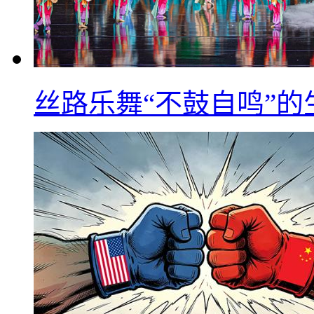
丝路乐舞“不鼓自鸣”