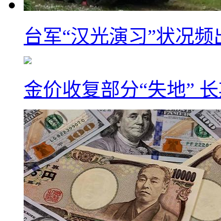
台军“汉光演习”状况频
金价收复部分“失地” 