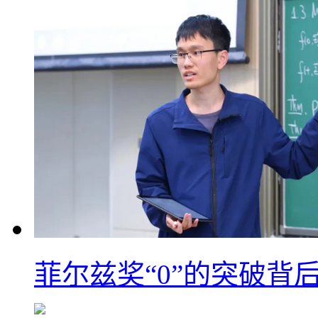
菲尔兹奖“0”的突破背