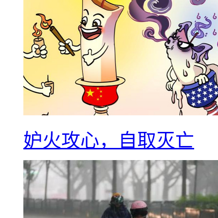
妒火攻心，自取灭亡