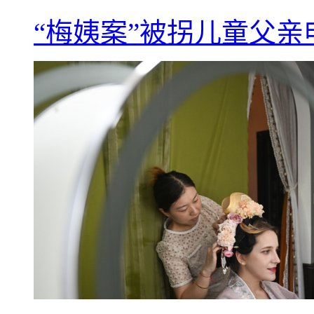
“梅姨案”被拐儿童父