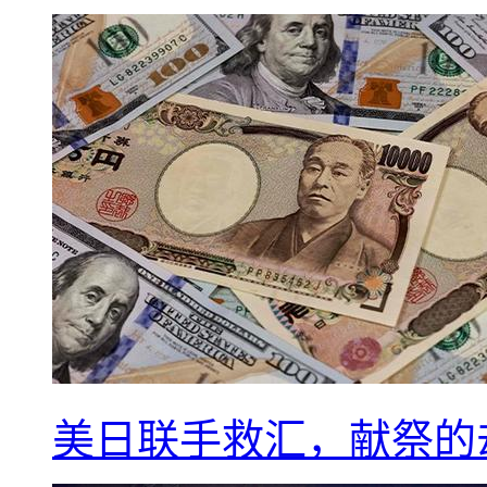
美日联手救汇，献祭的