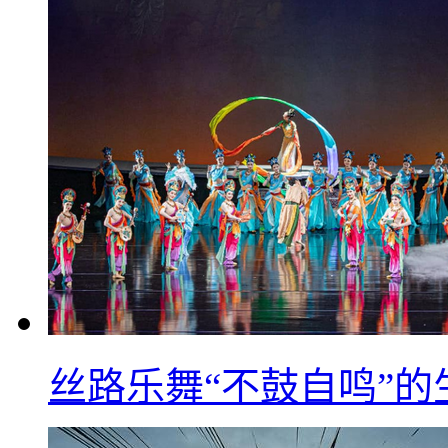
丝路乐舞“不鼓自鸣”