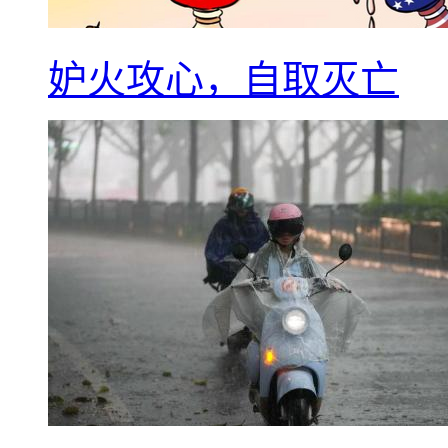
妒火攻心，自取灭亡