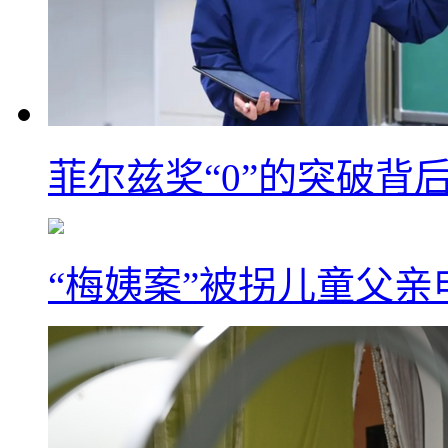
菲尔兹奖“0”的突破背
“梅姨案”被拐儿童父