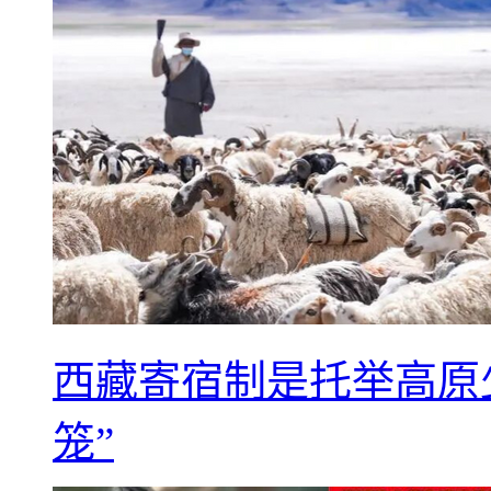
西藏寄宿制是托举高原
笼”