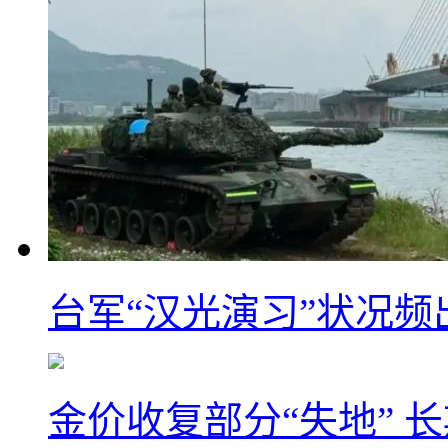
台军“汉光演习”状况频
金价收复部分“失地” 