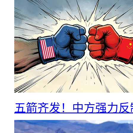
五箭齐发！中方强力反