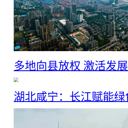
多地向县放权 激活发
湖北咸宁：长江赋能绿