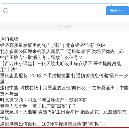
畅言一下
暂无评论
热门视频
经济高质量发展里的“心”与“新”｜北京经济“向新”突破
北京多家公园迎来机器人新员工 “乏脏险难”四类场景优先上岗
中传王牌专业取消艺考，释放什么信号？
【百万庄小课堂】三伏天蚊虫叮咬止痒存误区 医生提醒勿乱
用“土法”
重庆忠县配备1200余个手摇报警器 打通预警信息传递“最后一公
里”
这很中国·科技在场丨戈壁里的蓝色“向日葵”：在米桑油田，中国
技术与当...
时政微视频丨习近平与世界遗产：鼓浪琴韵
老年人拍个照，被手机广告“围攻”了？
重庆永川：大熊猫“青露”5岁生日会举行 抱西蓝花、趴蘑菇萌态
十足
遇到洪涝如何自救，100秒掌握洪涝避险“躲”与“防”→