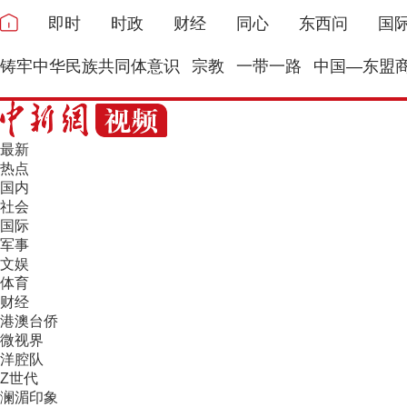
即时
时政
财经
同心
东西问
国
铸牢中华民族共同体意识
宗教
一带一路
中国—东盟
最新
热点
国内
社会
国际
军事
文娱
体育
财经
港澳台侨
微视界
洋腔队
Z世代
澜湄印象