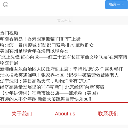
畅言一下
暂无评论
热门视频
萌翻香港岛！香港限定熊猫“叮叮车”上街
哈尔滨：暴雨袭城 消防部门紧急排水 疏散群众
美国宾州足球青年在海南以球会友
“北上先锋 红心向党——红二十五军长征革命文物联展”在河南博
物院开展
新疆维吾尔自治区人民政府副主席：坚持凡“恐”必打 露头就打
涉水搜救突遇漏电！张家界社区书记徒手破窗营救被困老人
辽宁沈阳：连日高温天气，动物消暑有“凉方”
经济高质量发展里的“心”与“新”｜北京经济“向新”突破
【少年讲诗词】宿新市徐公店——邵米粒（美国）
有趣的人不分年龄 新疆大爷跳舞自带快乐buff
关于我们
About us
联系我们