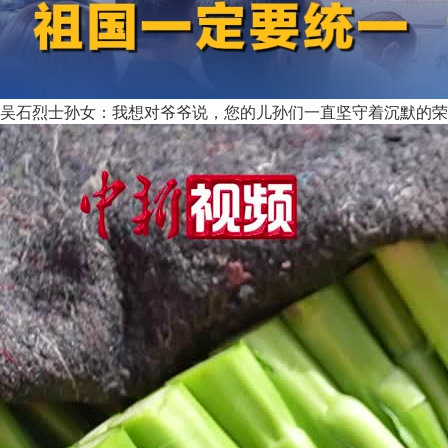
吴石烈士孙女：我想对爷爷说，您的儿孙们一直坚守着沉默的荣