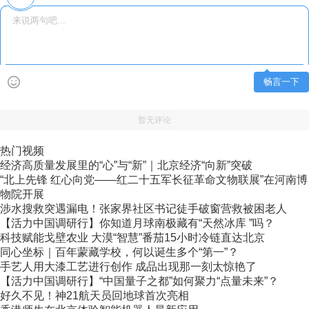
畅言一下
暂无评论
热门视频
经济高质量发展里的“心”与“新”｜北京经济“向新”突破
“北上先锋 红心向党——红二十五军长征革命文物联展”在河南博
物院开展
涉水搜救突遇漏电！张家界社区书记徒手破窗营救被困老人
【活力中国调研行】你知道月球南极藏有“天然冰库 ”吗？
科技赋能戈壁农业 大漠“智慧”番茄15小时冷链直达北京
同心坐标｜百年蒙藏学校，何以诞生多个“第一”？
手艺人用大漆工艺进行创作 成品出现那一刻太惊艳了
【活力中国调研行】“中国量子之都”如何聚力“点量未来”？
好久不见！神21航天员回地球首次亮相