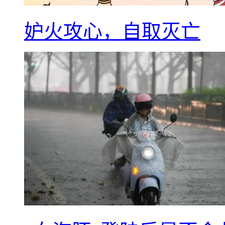
妒火攻心，自取灭亡