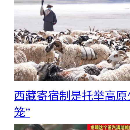
西藏寄宿制是托举高原
笼”