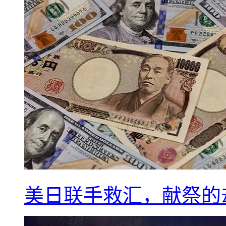
美日联手救汇，献祭的