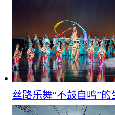
丝路乐舞“不鼓自鸣”