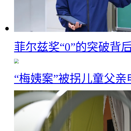
菲尔兹奖“0”的突破背
“梅姨案”被拐儿童父