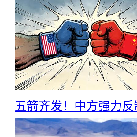
五箭齐发！中方强力反