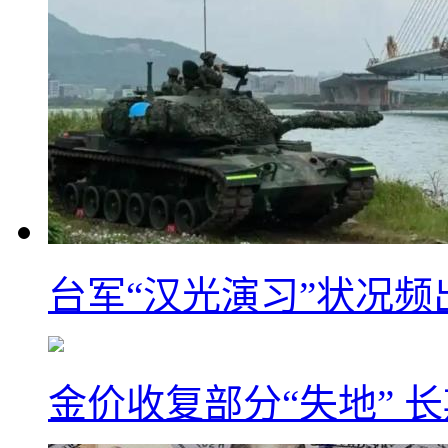
台军“汉光演习”状况频
金价收复部分“失地” 