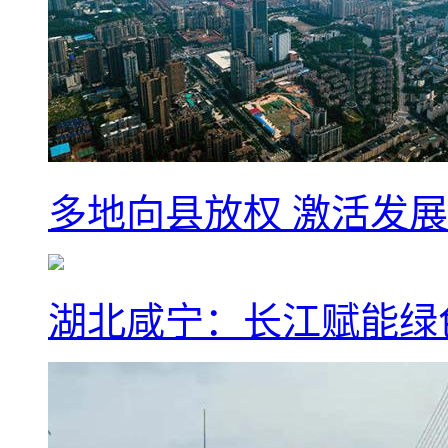
多地向县放权 激活发
湖北咸宁：长江赋能绿