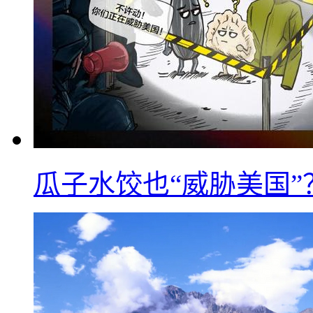
瓜子水饺也“威胁美国”