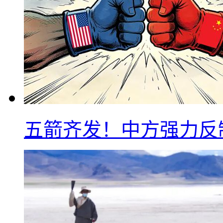
五箭齐发！中方强力反