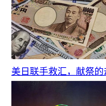
美日联手救汇，献祭的