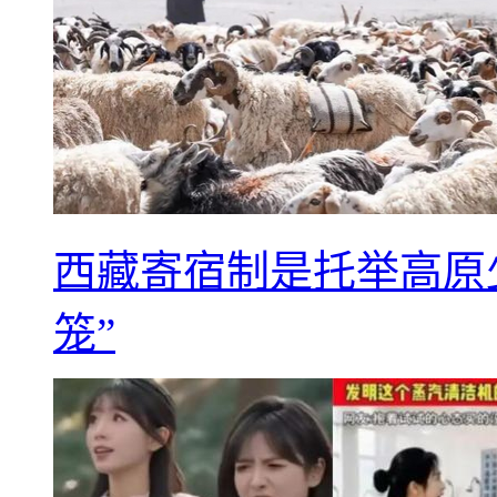
西藏寄宿制是托举高原
笼”