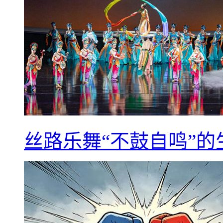
丝路乐舞“不鼓自鸣”