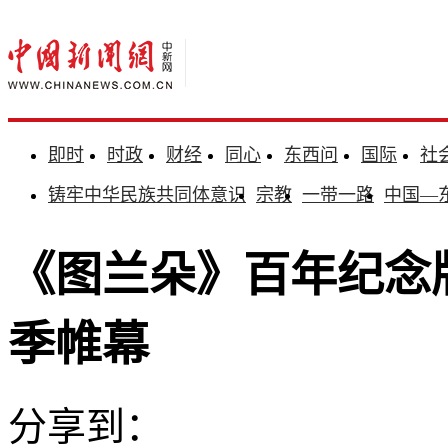
即时
时政
财经
同心
东西问
国际
社
铸牢中华民族共同体意识
宗教
一带一路
中国—
《图兰朵》百年纪念版
季帷幕
分享到：