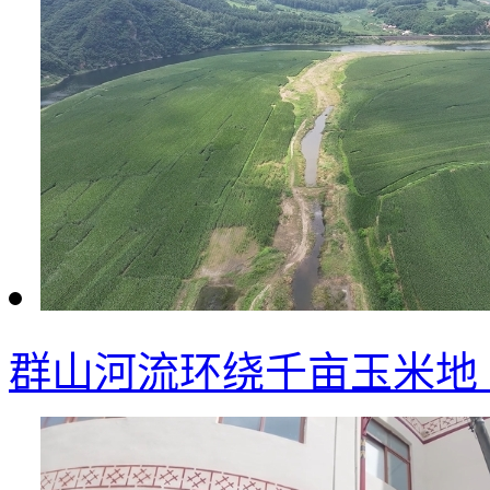
群山河流环绕千亩玉米地 