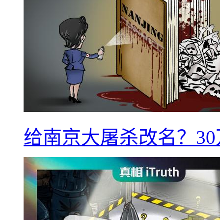
给南京大屠杀改名？3