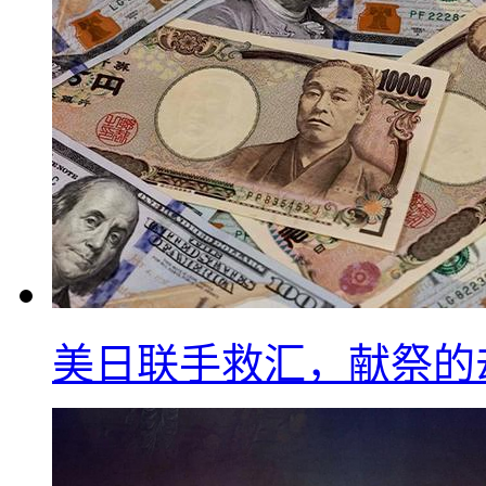
美日联手救汇，献祭的