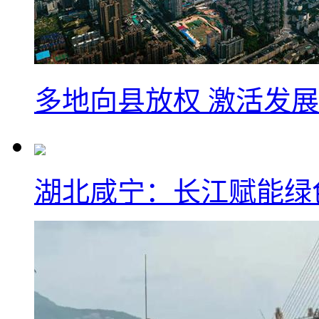
多地向县放权 激活发
湖北咸宁：长江赋能绿