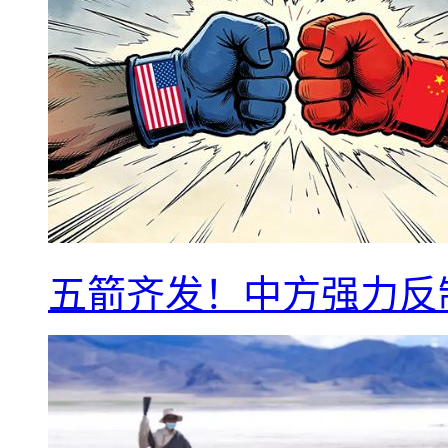
五箭齐发！中方强力反