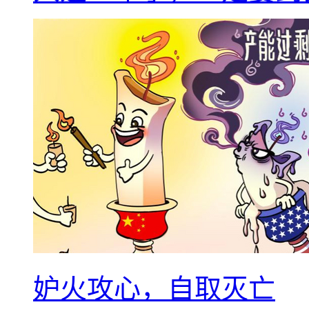
妒火攻心，自取灭亡