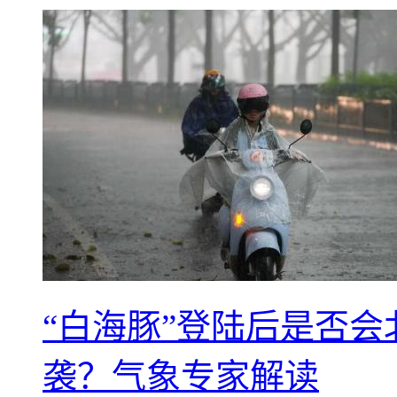
“白海豚”登陆后是否会
袭？气象专家解读