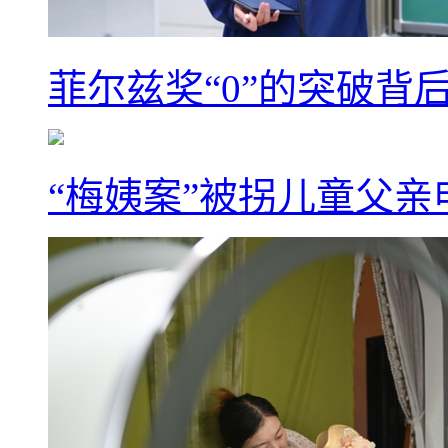
菲尔兹奖“0”的突破背
“梅姨案”被拐儿童父