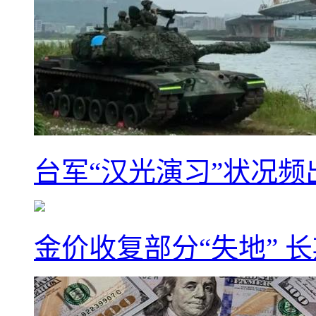
台军“汉光演习”状况频
金价收复部分“失地” 