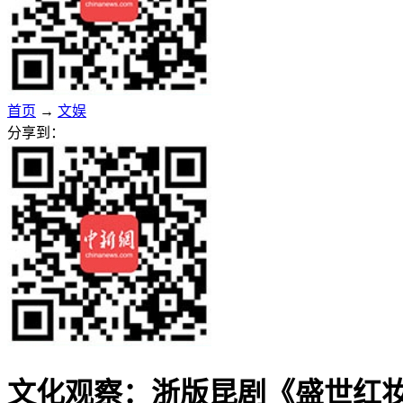
首页
→
文娱
分享到：
文化观察：浙版昆剧《盛世红