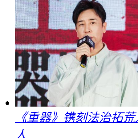
《重器》镌刻法治拓荒
人