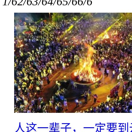
1/6
2/6
3/6
4/6
5/6
6/6
人这一辈子，一定要到