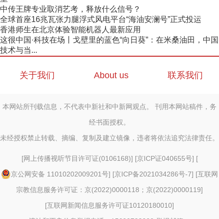
中传王牌专业取消艺考，释放什么信号？
全球首座16兆瓦张力腿浮式风电平台“海油安澜号”正式投运
香港师生在北京体验智能机器人最新应用
这很中国·科技在场丨戈壁里的蓝色“向日葵”：在米桑油田，中国
技术与当...
关于我们
About us
联系我们
本网站所刊载信息，不代表中新社和中新网观点。 刊用本网站稿件，务
经书面授权。
未经授权禁止转载、摘编、复制及建立镜像，违者将依法追究法律责任。
[
网上传播视听节目许可证(0106168)
] [
京ICP证040655号
] [
京公网安备 11010202009201号
] [
京ICP备2021034286号-7
] [
互联网
宗教信息服务许可证：京(2022)0000118；京(2022)0000119
]
[
互联网新闻信息服务许可证10120180010
]