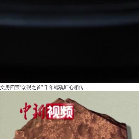
文房四宝“众砚之首” 千年端砚匠心相传