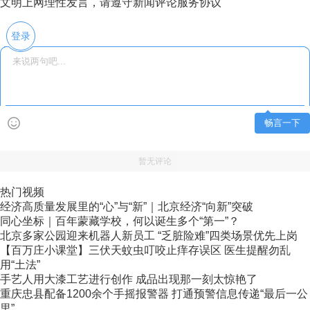
文明上网理性发言，请遵守新闻评论服务协议
登录
畅言一下
暂无评论
热门视频
经济高质量发展里的“心”与“新”｜北京经济“向新”突破
同心坐标｜百年蒙藏学校，何以诞生多个“第一”？
北京多家公园迎来机器人新员工 “乏脏险难”四类场景优先上岗
【百万庄小课堂】三伏天蚊虫叮咬止痒存误区 医生提醒勿乱
用“土法”
手艺人用大漆工艺进行创作 成品出现那一刻太惊艳了
重庆忠县配备1200余个手摇报警器 打通预警信息传递“最后一公
里”