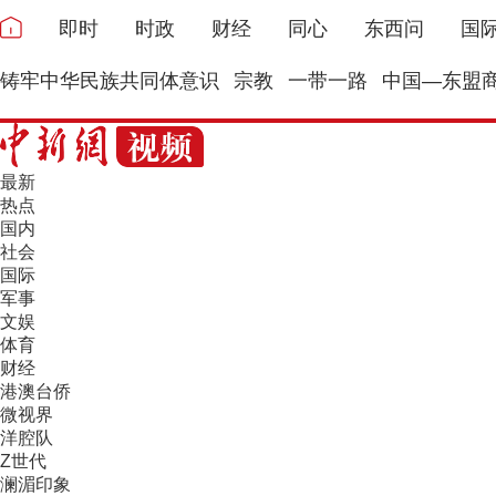
即时
时政
财经
同心
东西问
国
铸牢中华民族共同体意识
宗教
一带一路
中国—东盟
最新
热点
国内
社会
国际
军事
文娱
体育
财经
港澳台侨
微视界
洋腔队
Z世代
澜湄印象