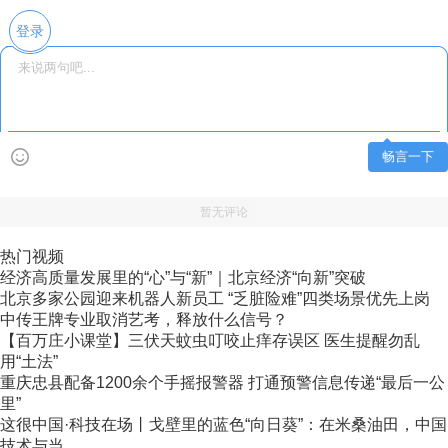
登录
畅言一下
暂无评论
热门视频
经济高质量发展里的“心”与“新”｜北京经济“向新”突破
北京多家公园迎来机器人新员工 “乏脏险难”四类场景优先上岗
中传王牌专业取消艺考，释放什么信号？
【百万庄小课堂】三伏天蚊虫叮咬止痒存误区 医生提醒勿乱
用“土法”
重庆忠县配备1200余个手摇报警器 打通预警信息传递“最后一公
里”
这很中国·科技在场丨戈壁里的蓝色“向日葵”：在米桑油田，中国
技术与当...