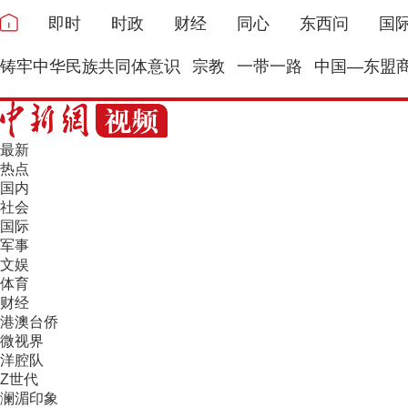
即时
时政
财经
同心
东西问
国
铸牢中华民族共同体意识
宗教
一带一路
中国—东盟
最新
热点
国内
社会
国际
军事
文娱
体育
财经
港澳台侨
微视界
洋腔队
Z世代
澜湄印象