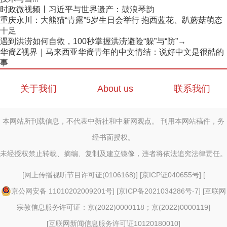
时政微视频丨习近平与世界遗产：鼓浪琴韵
重庆永川：大熊猫“青露”5岁生日会举行 抱西蓝花、趴蘑菇萌态
十足
遇到洪涝如何自救，100秒掌握洪涝避险“躲”与“防”→
华裔Z视界｜马来西亚华裔青年的中文情结：说好中文是很酷的
事
关于我们
About us
联系我们
本网站所刊载信息，不代表中新社和中新网观点。 刊用本网站稿件，务
经书面授权。
未经授权禁止转载、摘编、复制及建立镜像，违者将依法追究法律责任。
[
网上传播视听节目许可证(0106168)
] [
京ICP证040655号
] [
京公网安备 11010202009201号
] [
京ICP备2021034286号-7
] [
互联网
宗教信息服务许可证：京(2022)0000118；京(2022)0000119
]
[
互联网新闻信息服务许可证10120180010
]