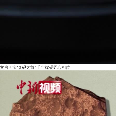
文房四宝“众砚之首” 千年端砚匠心相传