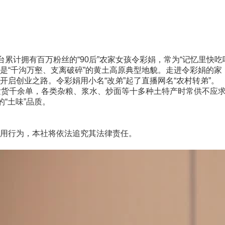
计拥有百万粉丝的“90后”农家女孩令彩娟，常为“记忆里快吃吐
“千沟万壑、支离破碎”的黄土高原典型地貌。走进令彩娟的家
启创业之路。令彩娟用小名“改弟”起了直播网名“农村转弟”。
货千余单，各类杂粮、浆水、炒面等十多种土特产时常供不应求
“土味”品质。
用行为，本社将依法追究其法律责任。