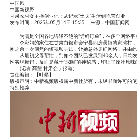
中国风
中国新视野
甘肃农村女主播创业记：从记录“土味”生活到吃苦创业
发布时间：2025年05月14日 15:35 来源：中国新闻网
为满足全国各地络绎不绝的“尝鲜订单”，在多个网络平台累
令彩娟的家住在甘肃白银市会宁县四房吴镇蔺家湾村，是
闲之余一次偶然的短视频尝试，让她意外走红网络，并由此开
从最初父母帮忙，到如今团队已发展到40余人，日均发
网实现畅销，反而是藏于“深闺”的神秘感，印证了原汁原味的
(记者 高莹 甘肃会宁报道）
责任编辑：【叶攀】
版权声明：中新视频版权属中新社所有，未经书面许可的使
特别推荐