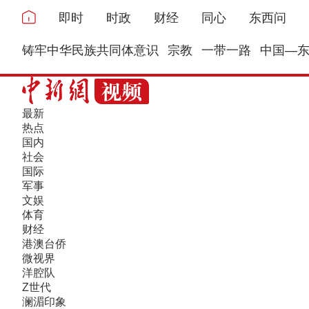
即时
时政
财经
同心
东西问
铸牢中华民族共同体意识
宗教
一带一路
中国—
最新
热点
国内
社会
国际
军事
文娱
体育
财经
港澳台侨
微视界
洋腔队
Z世代
澜湄印象