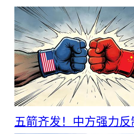
五箭齐发！中方强力反