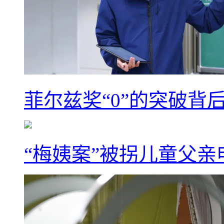
菲尔兹奖“0”的突破背
“梅姨案”被拐儿童父