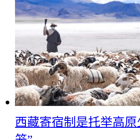
西藏寄宿制是托举高原
笼”