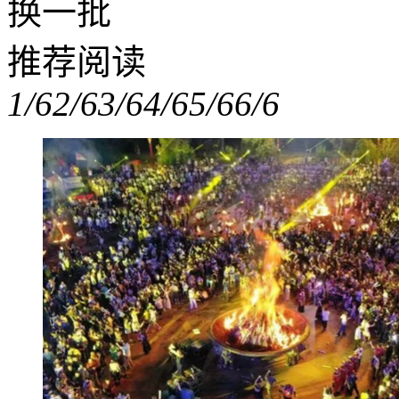
换一批
推荐阅读
1/6
2/6
3/6
4/6
5/6
6/6