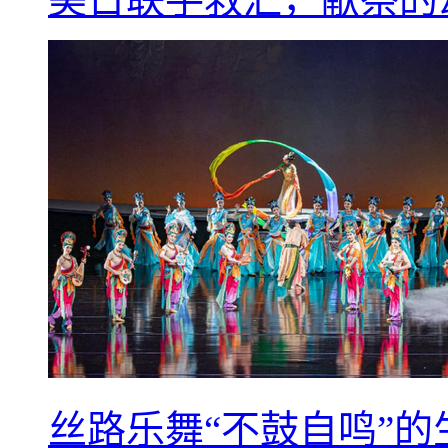
丝路乐舞“不鼓自鸣”