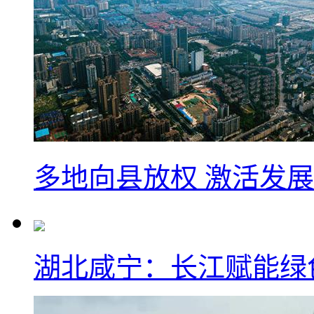
多地向县放权 激活发
湖北咸宁：长江赋能绿