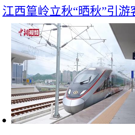
江西篁岭立秋“晒秋”引游