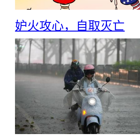
妒火攻心，自取灭亡