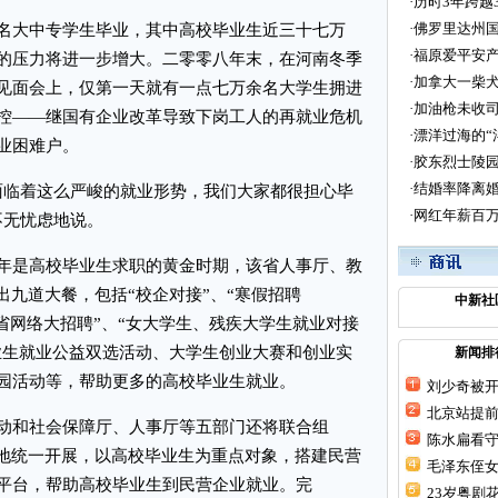
·
历时3年跨越
·
佛罗里达州国
大中专学生毕业，其中高校毕业生近三十七万
·
福原爱平安产
的压力将进一步增大。二零零八年末，在河南冬季
·
加拿大一柴犬
见面会上，仅第一天就有一点七万余名大学生拥进
·
加油枪未收司
控——继国有企业改革导致下岗工人的再就业危机
·
漂洋过海的“
业困难户。
·
胶东烈士陵
·
结婚率降离婚
临着这么严峻的就业形势，我们大家都很担心毕
·
网红年薪百万
不无忧虑地说。
是高校毕业生求职的黄金时期，该省人事厅、教
出九道大餐，包括“校企对接”、“寒假招聘
中新社
南省网络大招聘”、“女大学生、残疾大学生就业对接
毕业生就业公益双选活动、大学生创业大赛和创业实
新闻排
园活动等，帮助更多的高校毕业生就业。
刘少奇被
北京站提
和社会保障厅、人事厅等五部门还将联合组
陈水扁看守
各地统一开展，以高校毕业生为重点对象，搭建民营
毛泽东侄女
平台，帮助高校毕业生到民营企业就业。完
23岁粤剧