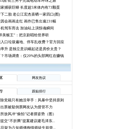
33国 荷兰男子完成电动车环球之旅
家捕获巨蟒 长度超5米体内有73颗蛋
下二胎 老公江宏杰喜晒一家四口(图)
因会画画走红 画作已售出逾231幅
机驾车而去 加油站上演惊魂瞬间
洋美猴王”：把京剧唱给世界听
园入口垃圾遍地、停车乱收费？官方回应
率升 是独立意识崛起还是房价太贵？
？市场调查：仅20%的头部网红在赚钱
区
网友热议
行
跟贴排行
开除党籍只有她没举手：风暴中坚持原则
前出票被疑倒票网友认为督管不力
所放风冲“偷拍”记者摆姿势（图）
提交“不折腾”提案建议建毛泽东...
花旦疑为六旬师傅殉情师徒生前曾...