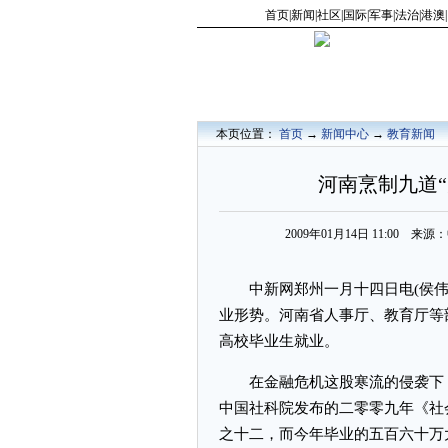
首页
|
新闻
|
社区
|
国际
|
军事
|
法治
|
港澳
|
本页位置：
首页
→
新闻中心
→
教育新闻
河南烹制九道
2009年01月14日 11:00 
中新网郑州一月十四日电(侯伟
业形势。河南省人事厅、教育厅等
高校毕业生就业。
在金融危机这股寒流的侵袭下，
中国社科院发布的二零零九年《社
之十二，而今年毕业的五百六十万