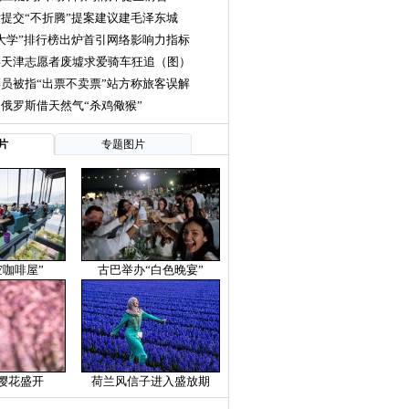
提交“不折腾”提案建议建毛泽东城
大学”排行榜出炉首引网络影响力指标
娶天津志愿者废墟求爱骑车狂追（图）
员被指“出票不卖票”站方称旅客误解
俄罗斯借天然气“杀鸡儆猴”
片
专题图片
空咖啡屋”
古巴举办“白色晚宴”
樱花盛开
荷兰风信子进入盛放期