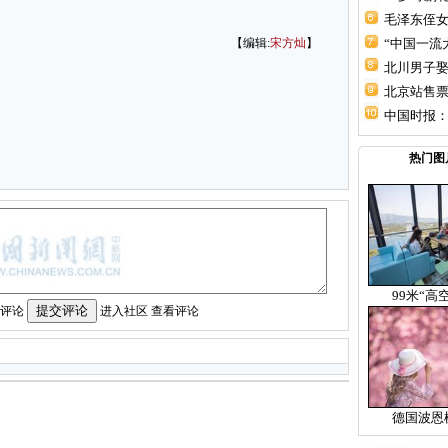
毛泽东侄女
【编辑:
宋方灿
】
“中国一流
北川男子
北京站售票
中国时报：
热门图
99米“高
名评论
进入社区
查看评论
德国波恩