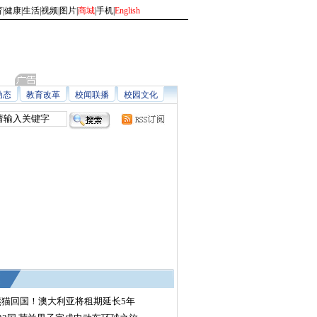
育
|
健康
|
生活
|
视频
|
图片
|
商城
|
手机
|
English
动态
教育改革
校闻联播
校园文化
熊猫回国！澳大利亚将租期延长5年