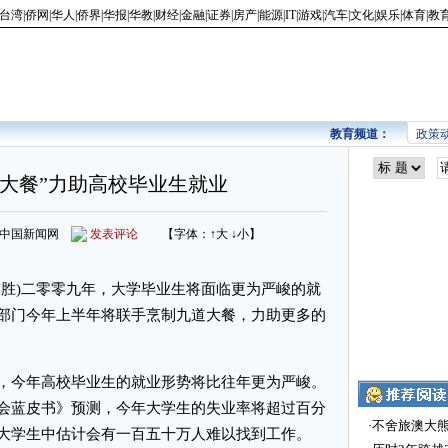
台湾
|
侨网
|
华人
|
侨界
|
华报
|
华教
|
财经
|
金融
|
证券
|
房产
|
能源
|
IT
|
游戏
|
汽车
|
文化
|
娱乐
|
体育
|
教
教育频道：
政策
“大餐”力助高校毕业生就业
来源：中国新闻网
发表评论
【字体：
↑大
↓小
】
胜)二零零九年，大学毕业生将面临更为严峻的就
部门今年上半年将联手烹制九道大餐，力助更多的
今年高校毕业生的就业形势将比往年更为严峻。
会蓝皮书》预测，今年大学生的失业率将超过百分
·
不舍旅澳大
大学生中估计会有一百五十万人难以找到工作。