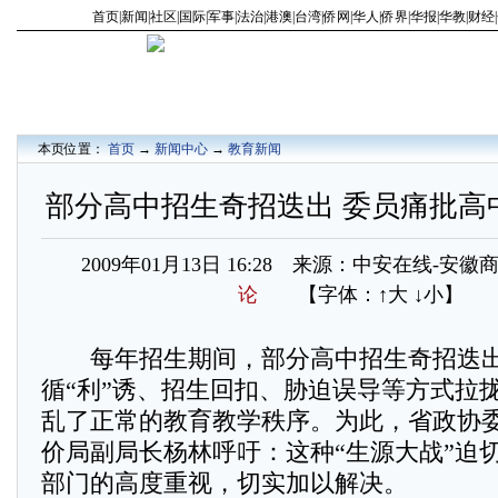
首页
|
新闻
|
社区
|
国际
|
军事
|
法治
|
港澳
|
台湾
|
侨网
|
华人
|
侨界
|
华报
|
华教
|
财经
|
本页位置：
首页
→
新闻中心
→
教育新闻
部分高中招生奇招迭出 委员痛批高中
2009年01月13日 16:28 来源：中安在线-安
论
【字体：
↑大
↓小
】
每年招生期间，部分高中招生奇招迭出
循“利”诱、招生回扣、胁迫误导等方式拉
乱了正常的教育教学秩序。为此，省政协
价局副局长杨林呼吁：这种“生源大战”迫
部门的高度重视，切实加以解决。