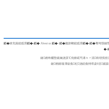
銆�
鍏充簬鎴戜滑
銆�-
銆�
About us
銆�-
銆�
鑱旂郴鎴戜滑
銆�-
銆�
骞垮憡鏈
�-
鏈綉绔欐墍鍒婅浇淇℃伅锛屼笉浠ｈ〃涓柊绀惧拰涓
鏈粡鎺堟潈绂佹杞浇銆佹憳缂栥€佸