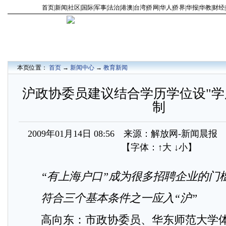
首页
|
新闻
|
社区
|
国际
|
军事
|
法治
|
港澳
|
台湾
|
侨网
|
华人
|
侨界
|
华报
|
华教
|
财经
|
本页位置：
首页
→
新闻中心
→
教育新闻
沪政协委员建议结合学历学位设"学
制
2009年01月14日 08:56 来源：解放网-新闻晨
【字体：
↑大
↓小
】
“有上海户口”成为很多招聘企业的门
符合三个基本条件之一应入“沪”
高向东：市政协委员、华东师范大学体