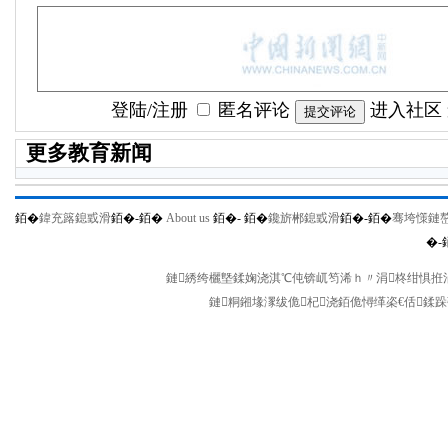
登陆
/
注册
匿名评论
进入社区
更多教育新闻
銆�
鍏充簬鎴戜滑
銆�-
銆�
About us
銆�-
銆�
鑱旂郴鎴戜滑
銆�-
銆�
骞垮憡鏈
�-
鏈綉绔欐墍鍒婅浇淇℃伅锛屼笉浠ｈ〃涓柊绀惧拰涓
鏈粡鎺堟潈绂佹杞浇銆佹憳缂栥€佸