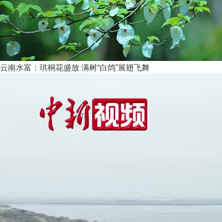
云南水富：珙桐花盛放 满树“白鸽”展翅飞舞