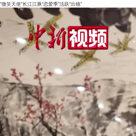
“微笑天使”长江江豚“恋爱季”活跃“出镜”