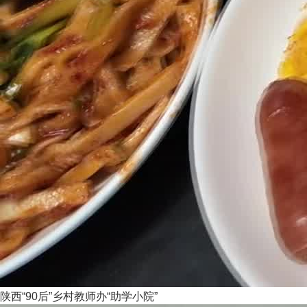
陕西“90后”乡村教师办“助学小院”