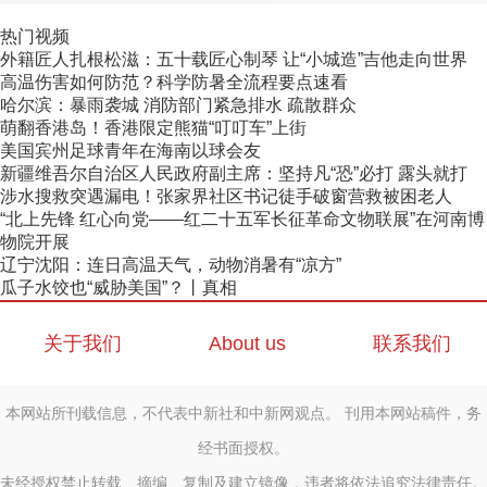
热门视频
外籍匠人扎根松滋：五十载匠心制琴 让“小城造”吉他走向世界
高温伤害如何防范？科学防暑全流程要点速看
哈尔滨：暴雨袭城 消防部门紧急排水 疏散群众
萌翻香港岛！香港限定熊猫“叮叮车”上街
美国宾州足球青年在海南以球会友
新疆维吾尔自治区人民政府副主席：坚持凡“恐”必打 露头就打
涉水搜救突遇漏电！张家界社区书记徒手破窗营救被困老人
“北上先锋 红心向党——红二十五军长征革命文物联展”在河南博
物院开展
辽宁沈阳：连日高温天气，动物消暑有“凉方”
瓜子水饺也“威胁美国”？丨真相
关于我们
About us
联系我们
本网站所刊载信息，不代表中新社和中新网观点。 刊用本网站稿件，务
经书面授权。
未经授权禁止转载、摘编、复制及建立镜像，违者将依法追究法律责任。