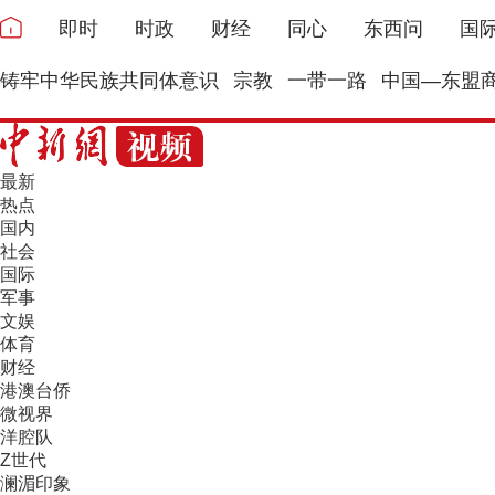
即时
时政
财经
同心
东西问
国
铸牢中华民族共同体意识
宗教
一带一路
中国—东盟
最新
热点
国内
社会
国际
军事
文娱
体育
财经
港澳台侨
微视界
洋腔队
Z世代
澜湄印象