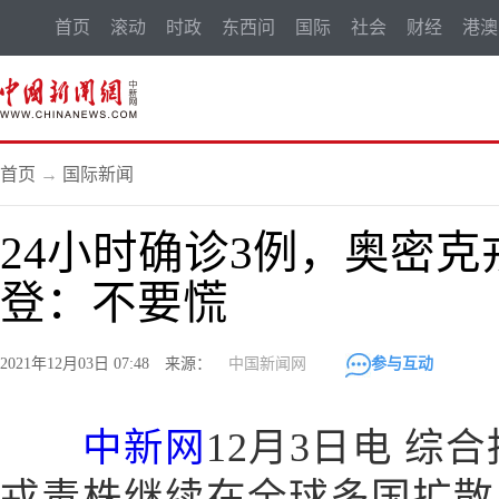
首页
滚动
时政
东西问
国际
社会
财经
港澳
首页
→
国际新闻
24小时确诊3例，奥密
登：不要慌
2021年12月03日 07:48 来源：
中国新闻网
参与互动
中新网
12月3日电 综
戎毒株继续在全球多国扩散