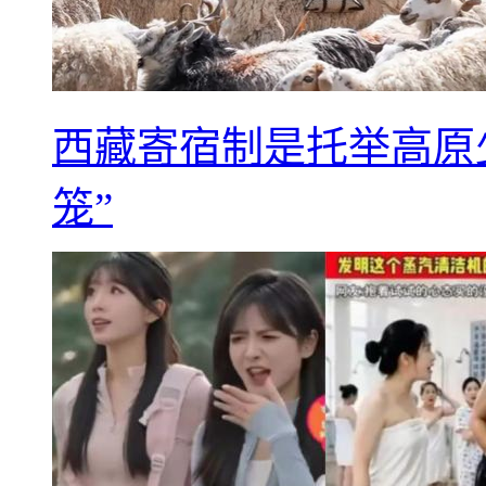
西藏寄宿制是托举高原
笼”