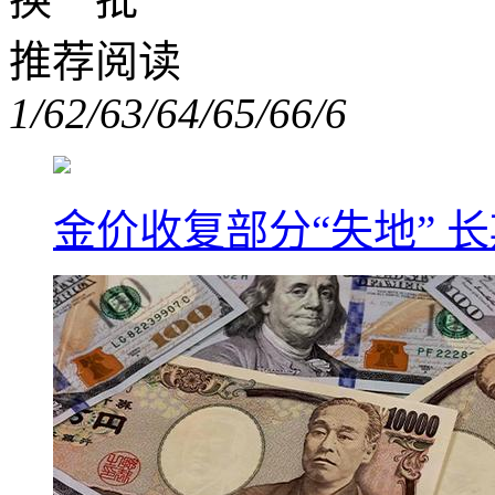
推荐阅读
1/6
2/6
3/6
4/6
5/6
6/6
金价收复部分“失地” 