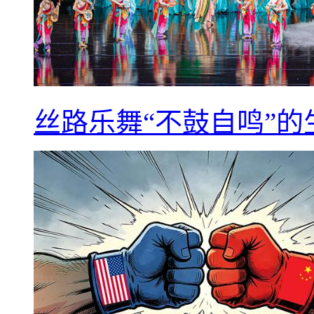
丝路乐舞“不鼓自鸣”