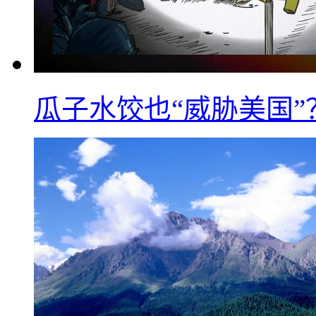
瓜子水饺也“威胁美国”