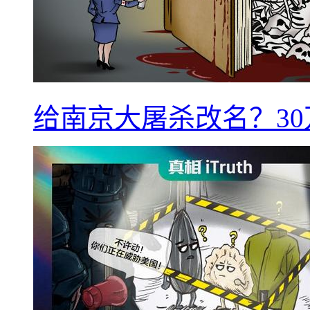
给南京大屠杀改名？3