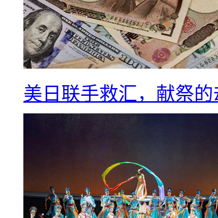
美日联手救汇，献祭的