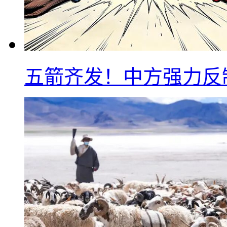
五箭齐发！中方强力反