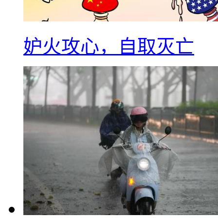
妒火攻心，自取灭亡