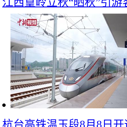
江西篁岭立秋“晒秋”引游
杭台高铁温玉段8月8日开