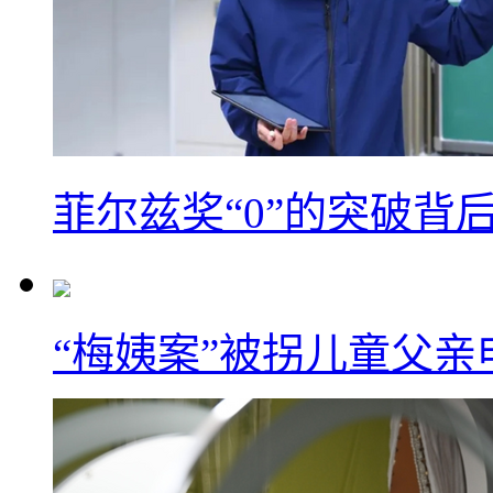
菲尔兹奖“0”的突破背
“梅姨案”被拐儿童父