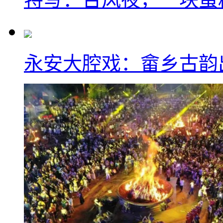
永安大腔戏：畲乡古韵