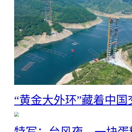
“黄金大外环”藏着中
特写：台风夜，一块蛋