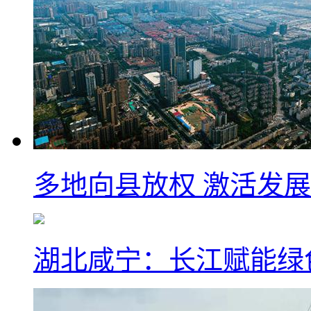
多地向县放权 激活发
湖北咸宁：长江赋能绿