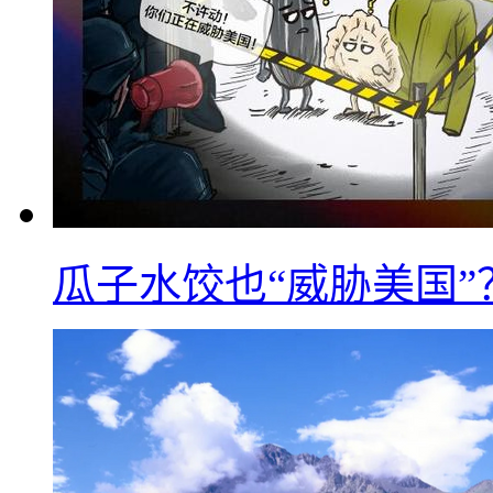
瓜子水饺也“威胁美国”