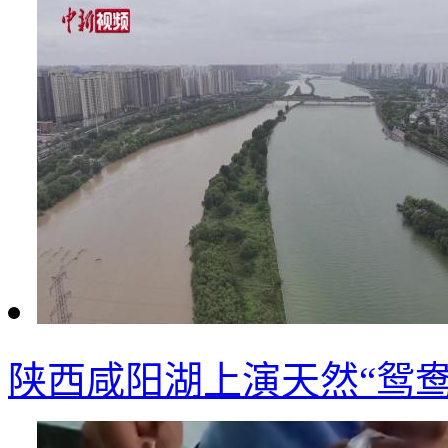
陕西咸阳湖上演天然“鸳鸯