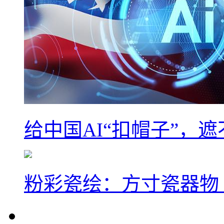
给中国AI“扣帽子”，
粉彩瓷绘：方寸瓷器物