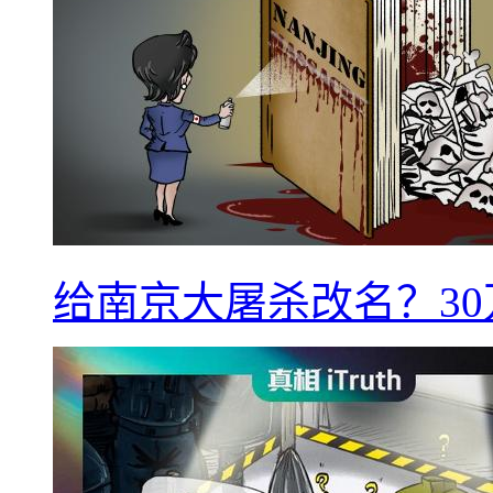
给南京大屠杀改名？3