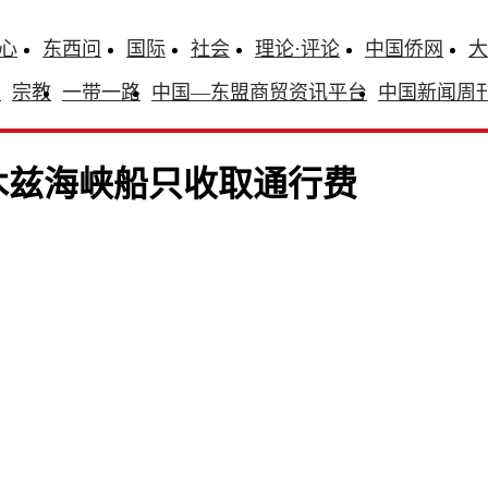
心
东西问
国际
社会
理论·评论
中国侨网
大
识
宗教
一带一路
中国—东盟商贸资讯平台
中国新闻周
木兹海峡船只收取通行费