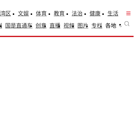
湾区
文娱
体育
教育
法治
健康
生活
刊
国是直通车
创意
直播
视频
图片
专栏
各地