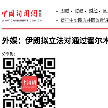
即时
时政
财经
同
铸牢中华民族共同体意
外媒：伊朗拟立法对通过霍尔
分享到：