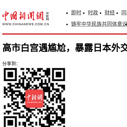
即时
时政
财经
同
铸牢中华民族共同体意
高市白宫遇尴尬，暴露日本外
分享到：