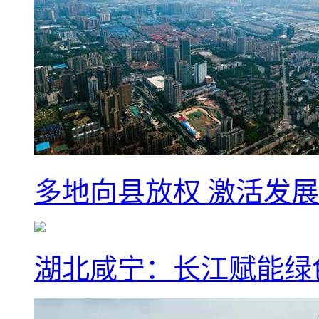
多地向县放权 激活发
湖北咸宁：长江赋能绿