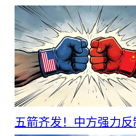
五箭齐发！中方强力反