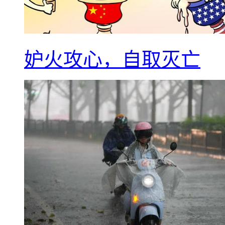
妒火攻心，自取灭亡