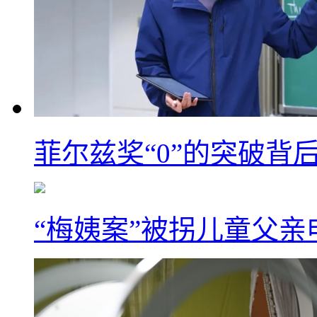
菲尔兹奖“0”的突破背
“梅姨案”被拐儿童父