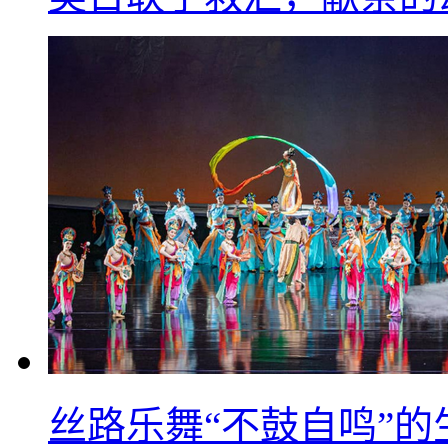
丝路乐舞“不鼓自鸣”