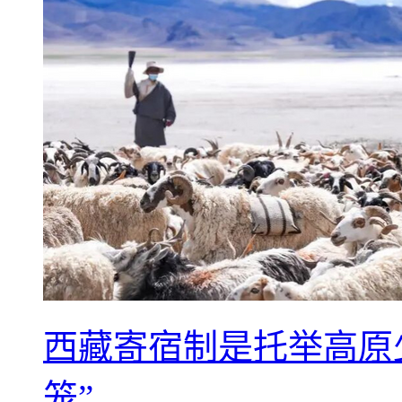
西藏寄宿制是托举高原
笼”