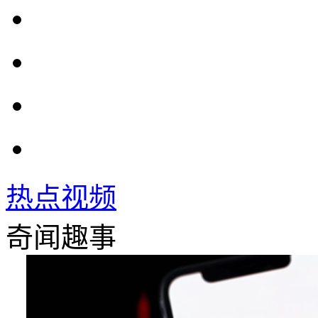
热点视频
奇闻趣事