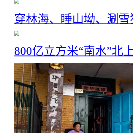
穿林海、睡山坳、涮雪
800亿立方米“南水”北