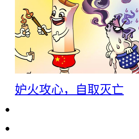
妒火攻心，自取灭亡