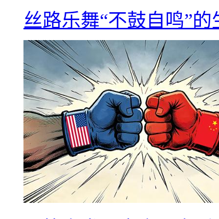
丝路乐舞“不鼓自鸣”