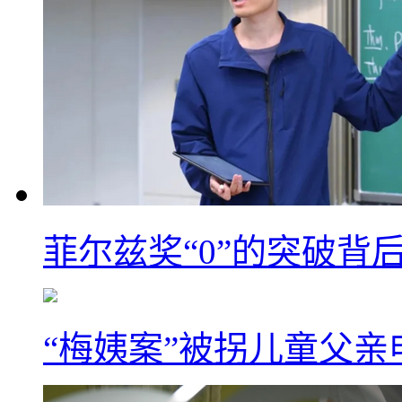
菲尔兹奖“0”的突破背
“梅姨案”被拐儿童父