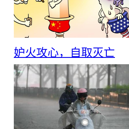
妒火攻心，自取灭亡