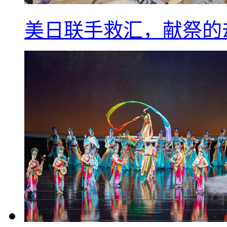
美日联手救汇，献祭的