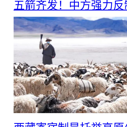
五箭齐发！中方强力反