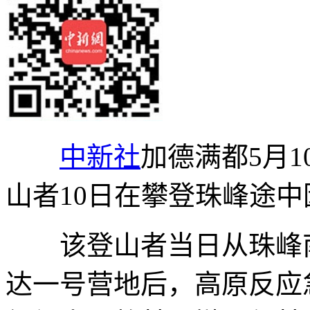
中新社
加德满都5月1
山者10日在攀登珠峰途
该登山者当日从珠峰南
达一号营地后，高原反应