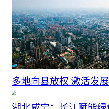
多地向县放权 激活发
湖北咸宁：长江赋能绿