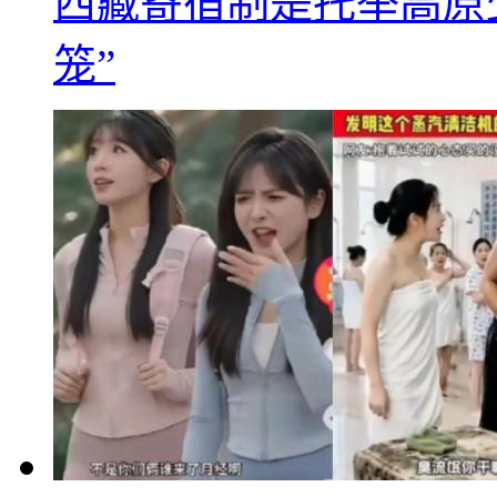
西藏寄宿制是托举高原
笼”