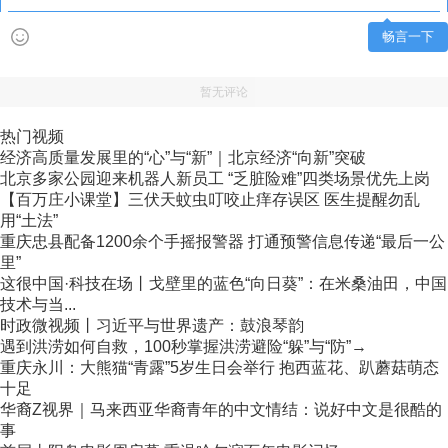
畅言一下
暂无评论
热门视频
经济高质量发展里的“心”与“新”｜北京经济“向新”突破
北京多家公园迎来机器人新员工 “乏脏险难”四类场景优先上岗
【百万庄小课堂】三伏天蚊虫叮咬止痒存误区 医生提醒勿乱
用“土法”
重庆忠县配备1200余个手摇报警器 打通预警信息传递“最后一公
里”
这很中国·科技在场丨戈壁里的蓝色“向日葵”：在米桑油田，中国
技术与当...
时政微视频丨习近平与世界遗产：鼓浪琴韵
遇到洪涝如何自救，100秒掌握洪涝避险“躲”与“防”→
重庆永川：大熊猫“青露”5岁生日会举行 抱西蓝花、趴蘑菇萌态
十足
华裔Z视界｜马来西亚华裔青年的中文情结：说好中文是很酷的
事