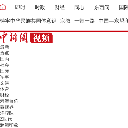
即时
时政
财经
同心
东西问
国
铸牢中华民族共同体意识
宗教
一带一路
中国—东盟
最新
热点
国内
社会
国际
军事
文娱
体育
财经
港澳台侨
微视界
洋腔队
Z世代
澜湄印象