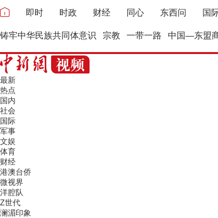
即时
时政
财经
同心
东西问
国
铸牢中华民族共同体意识
宗教
一带一路
中国—东盟
最新
热点
国内
社会
国际
军事
文娱
体育
财经
港澳台侨
微视界
洋腔队
Z世代
澜湄印象