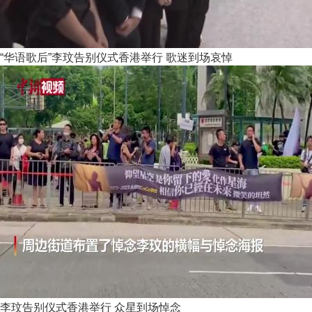
“华语歌后”李玟告别仪式香港举行 歌迷到场哀悼
李玟告别仪式香港举行 众星到场悼念