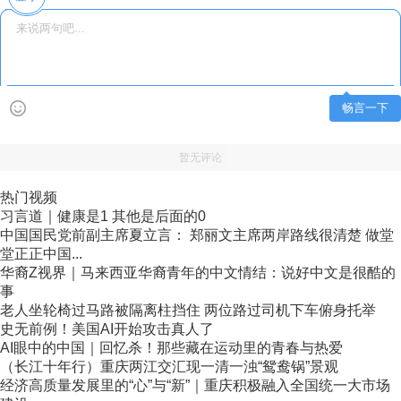
畅言一下
暂无评论
热门视频
习言道｜健康是1 其他是后面的0
中国国民党前副主席夏立言： 郑丽文主席两岸路线很清楚 做堂
堂正正中国...
华裔Z视界｜马来西亚华裔青年的中文情结：说好中文是很酷的
事
老人坐轮椅过马路被隔离柱挡住 两位路过司机下车俯身托举
史无前例！美国AI开始攻击真人了
AI眼中的中国｜回忆杀！那些藏在运动里的青春与热爱
（长江十年行）重庆两江交汇现一清一浊“鸳鸯锅”景观
经济高质量发展里的“心”与“新”｜重庆积极融入全国统一大市场