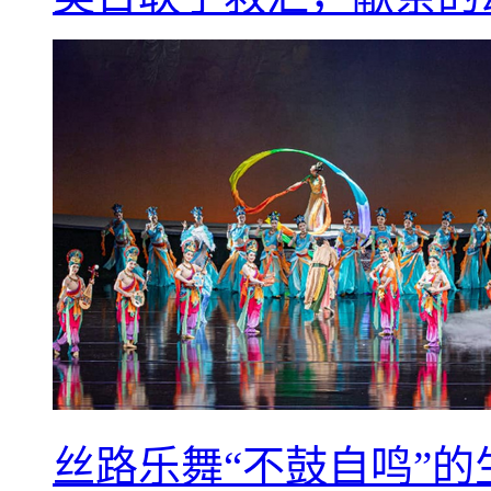
丝路乐舞“不鼓自鸣”