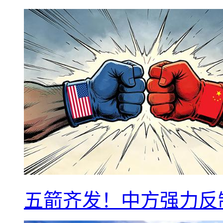
五箭齐发！中方强力反