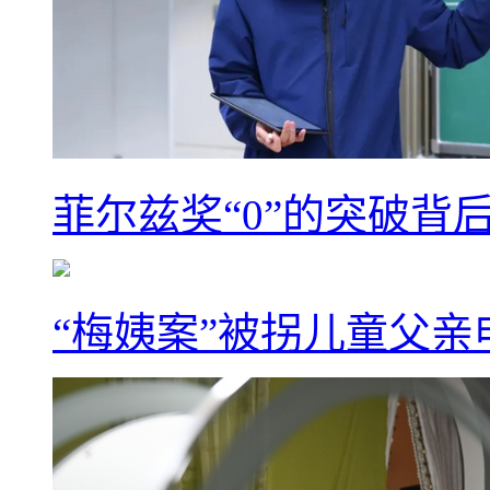
菲尔兹奖“0”的突破背
“梅姨案”被拐儿童父