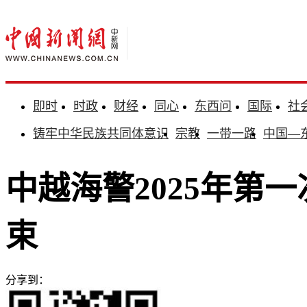
即时
时政
财经
同心
东西问
国际
社
铸牢中华民族共同体意识
宗教
一带一路
中国—
中越海警2025年第
束
分享到：