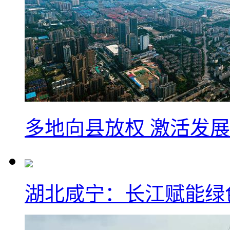
多地向县放权 激活发
湖北咸宁：长江赋能绿