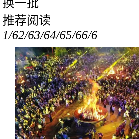
换一批
推荐阅读
1/6
2/6
3/6
4/6
5/6
6/6