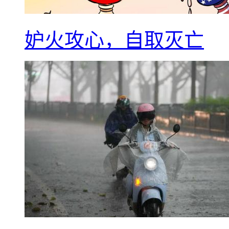
妒火攻心，自取灭亡