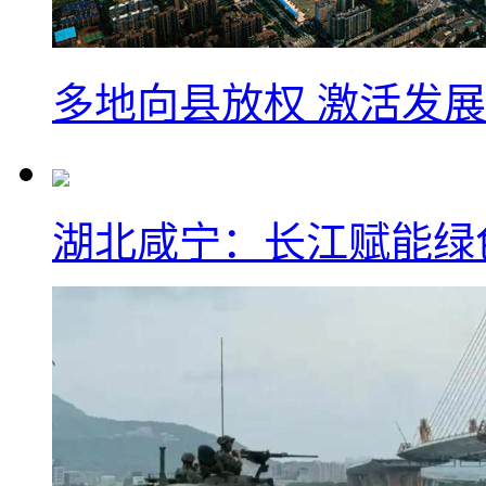
多地向县放权 激活发
湖北咸宁：长江赋能绿