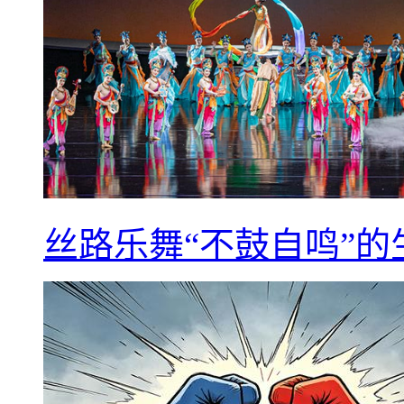
丝路乐舞“不鼓自鸣”