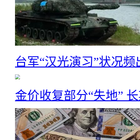
台军“汉光演习”状况频
金价收复部分“失地” 