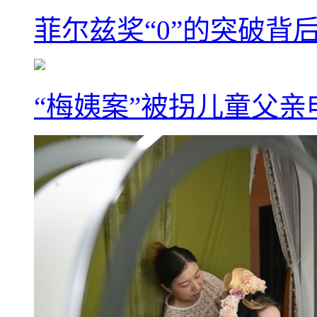
菲尔兹奖“0”的突破背
“梅姨案”被拐儿童父