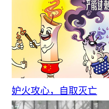
妒火攻心，自取灭亡