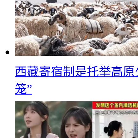
西藏寄宿制是托举高原
笼”