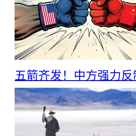
五箭齐发！中方强力反