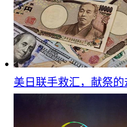
美日联手救汇，献祭的