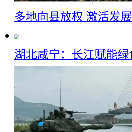
多地向县放权 激活发
湖北咸宁：长江赋能绿