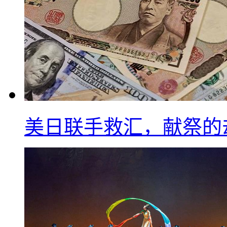
美日联手救汇，献祭的