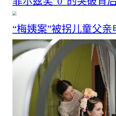
菲尔兹奖“0”的突破背
“梅姨案”被拐儿童父