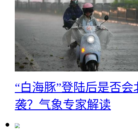
“白海豚”登陆后是否会
袭？气象专家解读