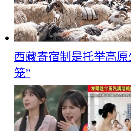
西藏寄宿制是托举高原
笼”