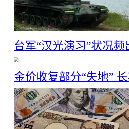
台军“汉光演习”状况频
金价收复部分“失地” 