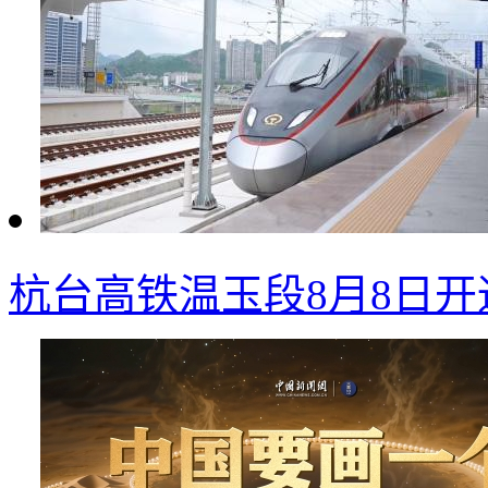
杭台高铁温玉段8月8日开