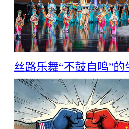
丝路乐舞“不鼓自鸣”