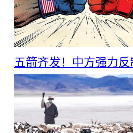
五箭齐发！中方强力反