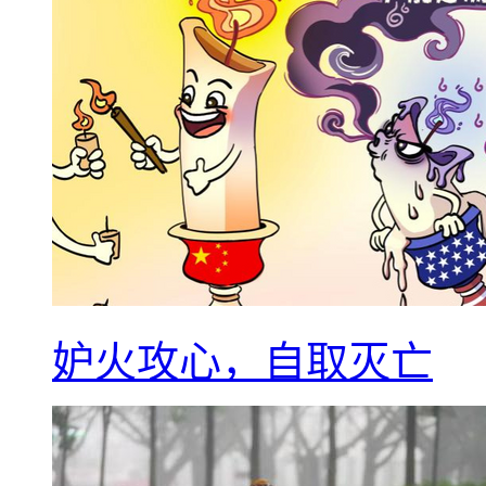
妒火攻心，自取灭亡