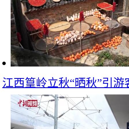
江西篁岭立秋“晒秋”引游