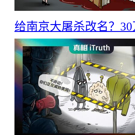
给南京大屠杀改名？3