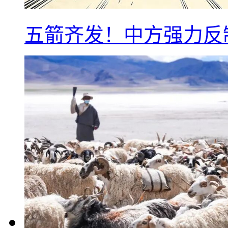
五箭齐发！中方强力反