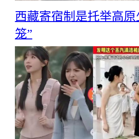
西藏寄宿制是托举高原
笼”