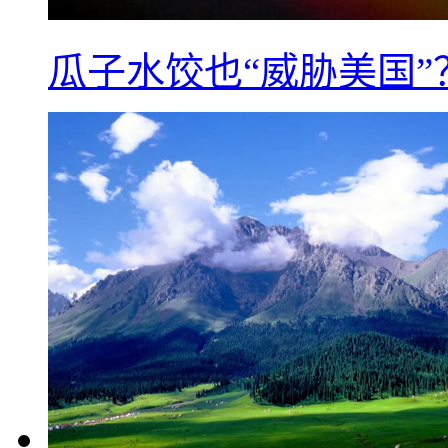
瓜子水饺也“威胁美国”