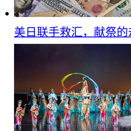
美日联手救汇，献祭的