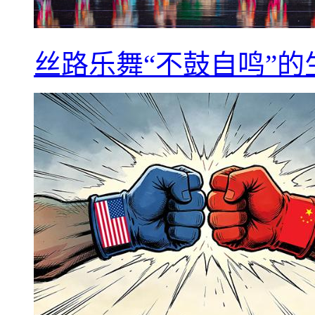
丝路乐舞“不鼓自鸣”