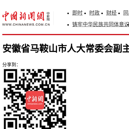
即时
时政
财经
同
铸牢中华民族共同体意
安徽省马鞍山市人大常委会副
分享到：