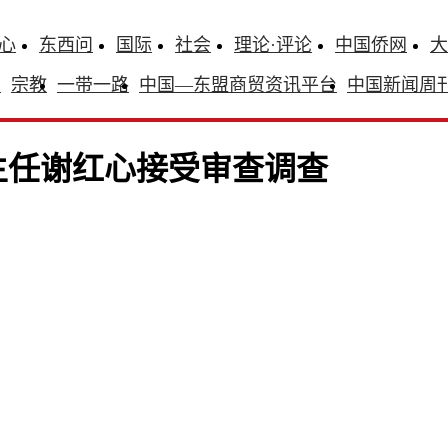
心
东西问
国际
社会
理论·评论
中国侨网
大
识
宗教
一带一路
中国—东盟商贸资讯平台
中国新闻周
主任谢红心接受审查调查