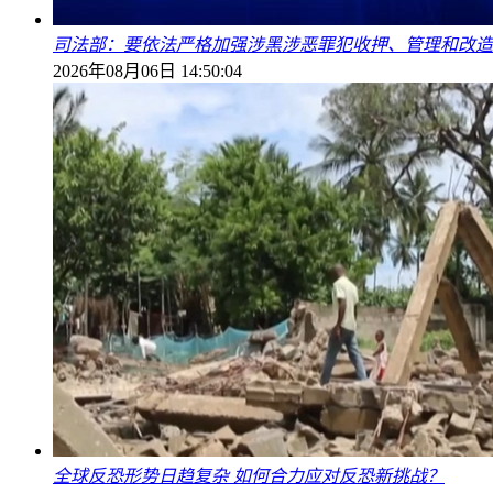
司法部：要依法严格加强涉黑涉恶罪犯收押、管理和改造
2026年08月06日 14:50:04
全球反恐形势日趋复杂 如何合力应对反恐新挑战？