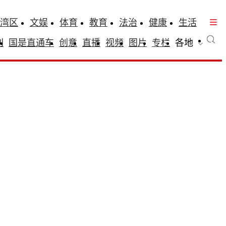
湾区
文娱
体育
教育
法治
健康
生活
刊
国是直通车
创意
直播
视频
图片
专栏
各地